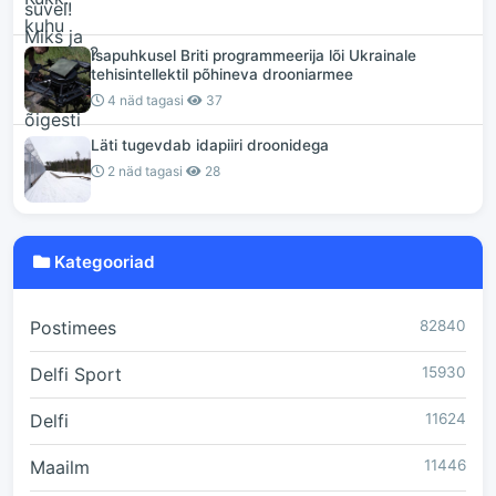
Isapuhkusel Briti programmeerija lõi Ukrainale
tehisintellektil põhineva drooniarmee
4 näd tagasi
37
Läti tugevdab idapiiri droonidega
2 näd tagasi
28
Kategooriad
Postimees
82840
Delfi Sport
15930
Delfi
11624
Maailm
11446