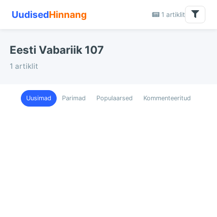
Uudised
Hinnang
1 artiklit
Eesti Vabariik 107
1 artiklit
Uusimad
Parimad
Populaarsed
Kommenteeritud