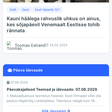
Delfi
Eesti
Eesti Vabariik 107
Kauni häälega rahvuslik uhkus on ainus,
kes sõjapäevil Venemaalt Eestisse tohib
rännata
Toomas Eelrand
24.02.2025
Päeva ülevaade
07.08.2026
Päevakajalised Teemad ja ülevaade: 07.08.2026
1. Maksejõuetuse teenistus hoiatab: Eesti firmadel võib olla
peidus hiigelvõlg Lühikirjeldus: Teenistus räägib kuni 18...
Kõik ülevaated