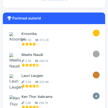
Parimad autorid
1
Kroonika
4.3K
472.2K
2
Meelis Naudi
3.5K
296.7K
3
Lauri Laugen
3.4K
223.8K
4
Ken Thor Aabrams
2.8K
256.7K