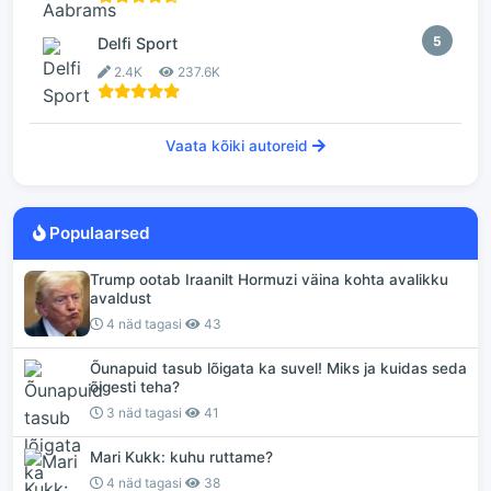
5
Delfi Sport
2.4K
237.6K
Vaata kõiki autoreid
Populaarsed
Trump ootab Iraanilt Hormuzi väina kohta avalikku
avaldust
4 näd tagasi
43
Õunapuid tasub lõigata ka suvel! Miks ja kuidas seda
õigesti teha?
3 näd tagasi
41
Mari Kukk: kuhu ruttame?
4 näd tagasi
38