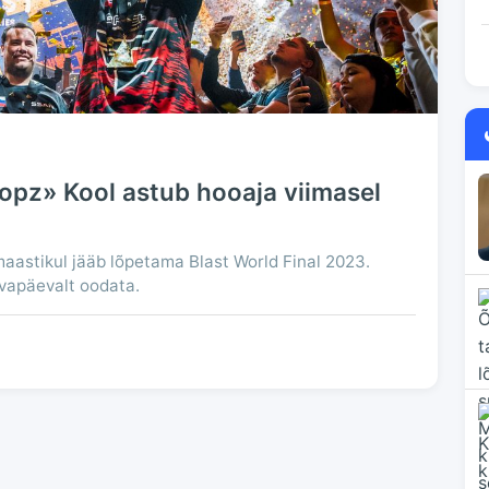
pz» Kool astub hooaja viimasel
aastikul jääb lõpetama Blast World Final 2023.
avapäevalt oodata.