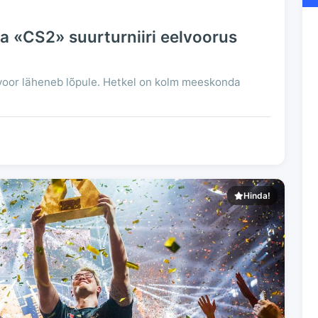
«CS2» suurturniiri eelvoorus
voor läheneb lõpule. Hetkel on kolm meeskonda
Hinda!