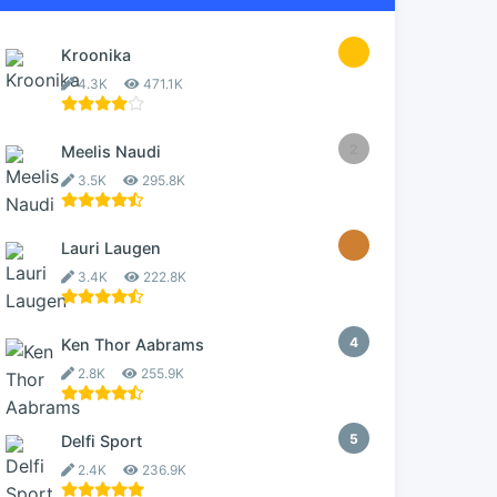
1
Kroonika
4.3K
471.1K
2
Meelis Naudi
3.5K
295.8K
3
Lauri Laugen
3.4K
222.8K
4
Ken Thor Aabrams
2.8K
255.9K
5
Delfi Sport
2.4K
236.9K