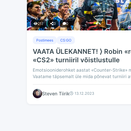
217
0
0
Postimees
CS:GO
VAATA ÜLEKANNET! ⟩ Robin «ro
«CS2» turniiril võistlustulle
Emotsiooniderohket aastat «Counter-Strike» m
Vaatame täpsemalt üle mida põnevat turniiri 
Steven Tiirik
13.12.2023