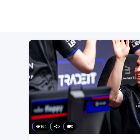
164
0
0