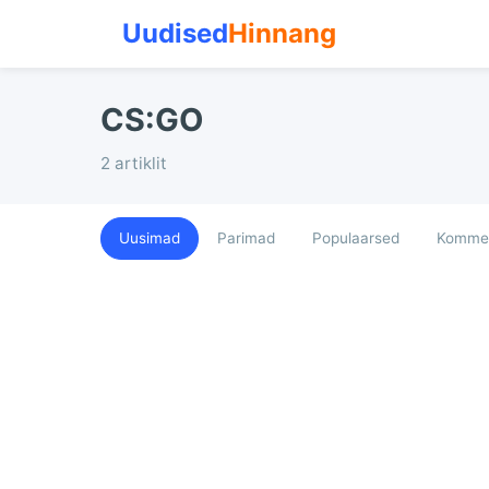
Uudised
Hinnang
CS:GO
2 artiklit
Uusimad
Parimad
Populaarsed
Kommen