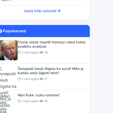
Vaata kõiki autoreid
Populaarsed
Trump ootab Iraanilt Hormuzi väina kohta
avalikku avaldust
3 näd tagasi
38
Õunapuid tasub lõigata ka suvel! Miks ja
kuidas seda õigesti teha?
3 näd tagasi
37
Mari Kukk: kuhu ruttame?
3 näd tagasi
36