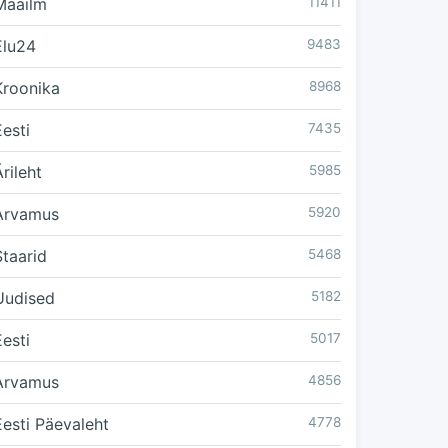
Maailm
11411
Elu24
9483
Kroonika
8968
Eesti
7435
rileht
5985
Arvamus
5920
Staarid
5468
Uudised
5182
Eesti
5017
Arvamus
4856
Eesti Päevaleht
4778