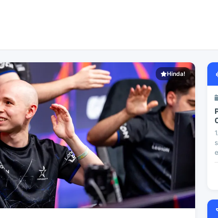
Hinda!
1
s
e