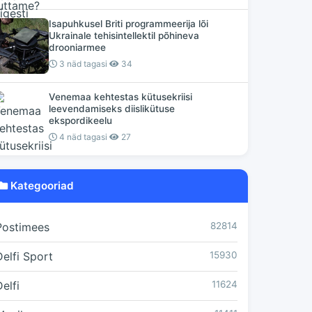
Isapuhkusel Briti programmeerija lõi
Ukrainale tehisintellektil põhineva
drooniarmee
3 näd tagasi
34
Venemaa kehtestas kütusekriisi
leevendamiseks diislikütuse
ekspordikeelu
4 näd tagasi
27
Kategooriad
Postimees
82814
Delfi Sport
15930
elfi
11624