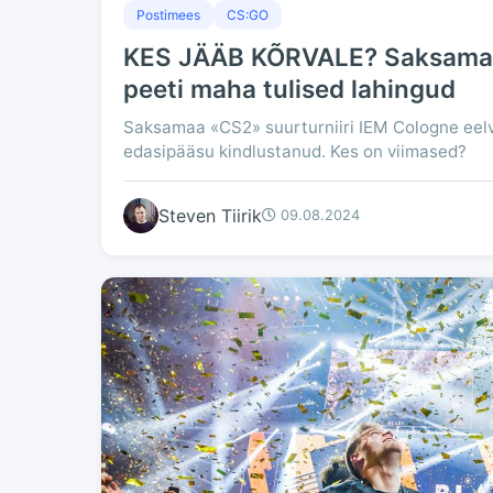
Postimees
CS:GO
KES JÄÄB KÕRVALE? Saksamaa 
peeti maha tulised lahingud
Saksamaa «CS2» suurturniiri IEM Cologne eel
edasipääsu kindlustanud. Kes on viimased?
Steven Tiirik
09.08.2024