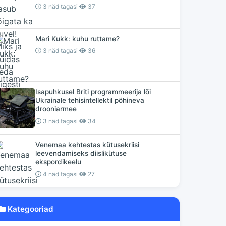
3 näd tagasi
37
Mari Kukk: kuhu ruttame?
3 näd tagasi
36
Isapuhkusel Briti programmeerija lõi
Ukrainale tehisintellektil põhineva
drooniarmee
3 näd tagasi
34
Venemaa kehtestas kütusekriisi
leevendamiseks diislikütuse
ekspordikeelu
4 näd tagasi
27
Kategooriad