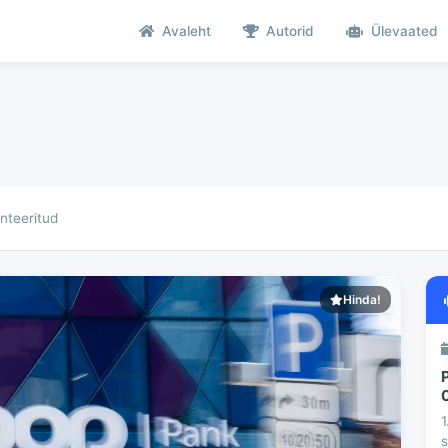
Avaleht
Autorid
Ülevaated
teeritud
Hinda!
1
s