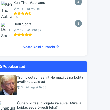
4
Ken Thor Aabrams
2.8K
255.8K
5
Delfi Sport
2.4K
236.8K
Vaata kõiki autoreid
Populaarsed
Trump ootab Iraanilt Hormuzi väina kohta
avalikku avaldust
3 näd tagasi
38
Õunapuid tasub lõigata ka suvel! Miks ja
kuidas seda õigesti teha?