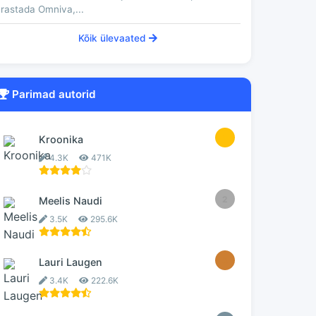
rastada Omniva,...
Kõik ülevaated
Parimad autorid
1
Kroonika
4.3K
471K
2
Meelis Naudi
3.5K
295.6K
3
Lauri Laugen
3.4K
222.6K