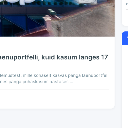
e
enuportfelli, kuid kasum langes 17
ulemustest, mille kohaselt kasvas panga laenuportfell
ähenes panga puhaskasum aastases ...