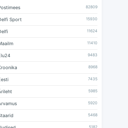
Postimees
82809
Delfi Sport
15930
elfi
11624
Maailm
11410
Elu24
9483
Kroonika
8968
Eesti
7435
rileht
5985
Arvamus
5920
Staarid
5468
Uudised
5182