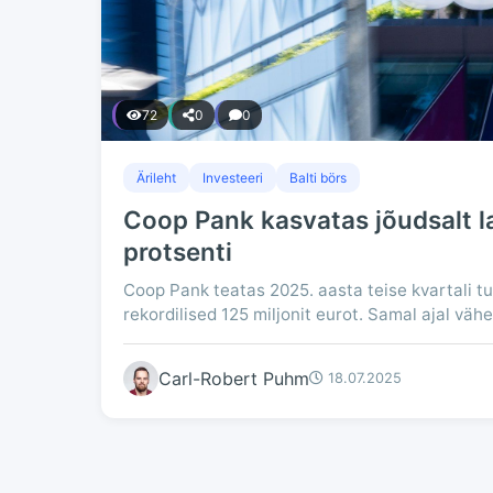
72
0
0
Ärileht
Investeeri
Balti börs
Coop Pank kasvatas jõudsalt la
protsenti
Coop Pank teatas 2025. aasta teise kvartali t
rekordilised 125 miljonit eurot. Samal ajal v
Carl-Robert Puhm
18.07.2025