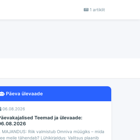
1 artiklit
Päeva ülevaade
06.08.2026
Päevakajalised Teemad ja ülevaade:
06.08.2026
. MAJANDUS: Riik valmistub Omniva müügiks – mida
ee meile tähendab? Lühikirjeldus: Valitsus plaanib