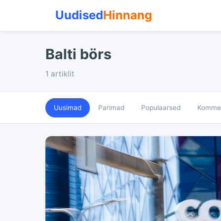
Uudised
Hinnang
Balti börs
1 artiklit
Uusimad
Parimad
Populaarsed
Kommen