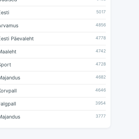
Eesti
5017
Arvamus
4856
Eesti Päevaleht
4778
Maaleht
4742
Sport
4728
Majandus
4682
Korvpall
4646
Jalgpall
3954
Majandus
3777