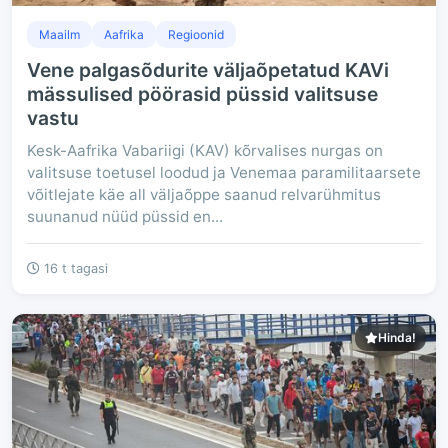
Maailm
Aafrika
Regioonid
Vene palgasõdurite väljaõpetatud KAVi
mässulised pöörasid püssid valitsuse
vastu
Kesk-Aafrika Vabariigi (KAV) kõrvalises nurgas on
valitsuse toetusel loodud ja Venemaa paramilitaarsete
võitlejate käe all väljaõppe saanud relvarühmitus
suunanud nüüd püssid en...
16 t tagasi
Hinda!