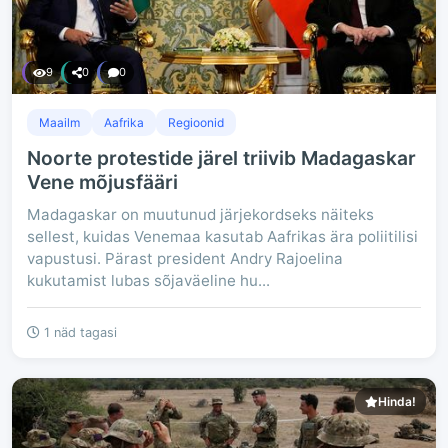
9
0
0
Maailm
Aafrika
Regioonid
Noorte protestide järel triivib Madagaskar
Vene mõjusfääri
Madagaskar on muutunud järjekordseks näiteks
sellest, kuidas Venemaa kasutab Aafrikas ära poliitilisi
vapustusi. Pärast president Andry Rajoelina
kukutamist lubas sõjaväeline hu...
1 näd tagasi
Hinda!