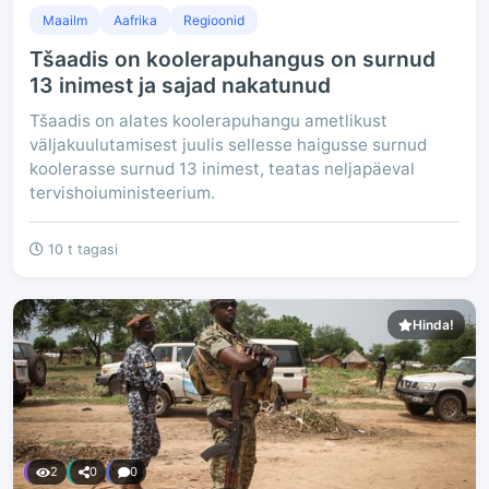
Maailm
Aafrika
Regioonid
Tšaadis on koolerapuhangus on surnud
13 inimest ja sajad nakatunud
Tšaadis on alates koolerapuhangu ametlikust
väljakuulutamisest juulis sellesse haigusse surnud
koolerasse surnud 13 inimest, teatas neljapäeval
tervishoiuministeerium.
10 t tagasi
Hinda!
2
0
0