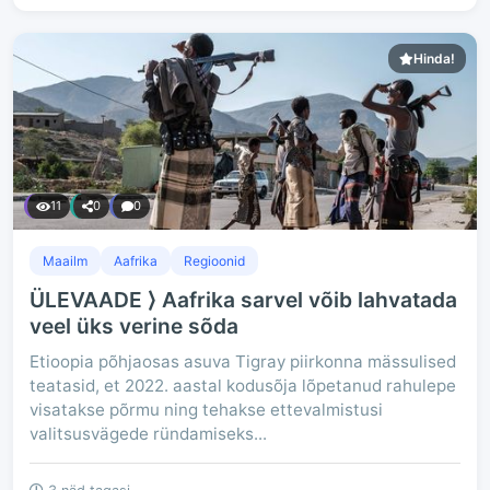
Hinda!
11
0
0
Maailm
Aafrika
Regioonid
ÜLEVAADE ⟩ Aafrika sarvel võib lahvatada
veel üks verine sõda
Etioopia põhjaosas asuva Tigray piirkonna mässulised
teatasid, et 2022. aastal kodusõja lõpetanud rahulepe
visatakse põrmu ning tehakse ettevalmistusi
valitsusvägede ründamiseks...