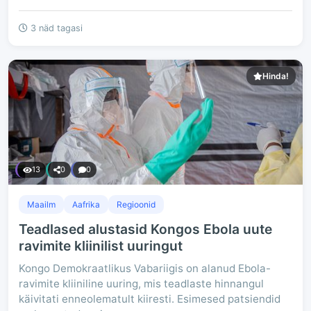
3 näd tagasi
Hinda!
13
0
0
Maailm
Aafrika
Regioonid
Teadlased alustasid Kongos Ebola uute
ravimite kliinilist uuringut
Kongo Demokraatlikus Vabariigis on alanud Ebola-
ravimite kliiniline uuring, mis teadlaste hinnangul
käivitati enneolematult kiiresti. Esimesed patsiendid