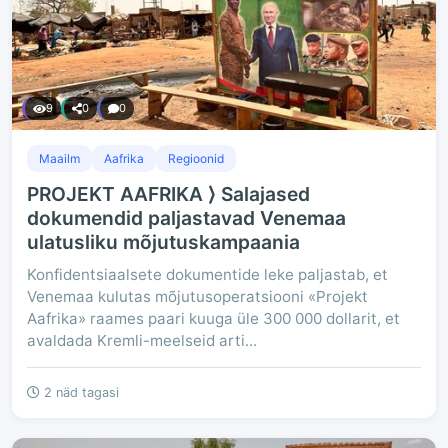
9
0
0
Maailm
Aafrika
Regioonid
PROJEKT AAFRIKA ⟩ Salajased
dokumendid paljastavad Venemaa
ulatusliku mõjutuskampaania
Konfidentsiaalsete dokumentide leke paljastab, et
Venemaa kulutas mõjutusoperatsiooni «Projekt
Aafrika» raames paari kuuga üle 300 000 dollarit, et
avaldada Kremli-meelseid arti...
2 näd tagasi