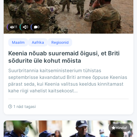
11
0
0
Maailm
Aafrika
Regioonid
Keenia nõuab suuremaid õigusi, et Briti
sõdurite üle kohut mõista
Suurbritannia kaitseministeerium tühistas
septembrisse kavandatud Briti armee õppuse Keenias
pärast seda, kui Keenia valitsus keeldus kinnitamast
kahe riigi vahelist kaitsekoost...
1 näd tagasi
Hinda!