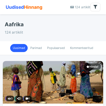
Uudised
Hinnang
124 artiklit
Aafrika
124 artiklit
Uusimad
Parimad
Populaarsed
Kommenteeritud
Hinda!
3
0
0