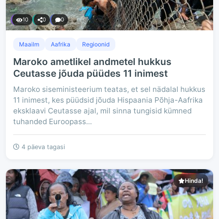
10
0
0
Maailm
Aafrika
Regioonid
Maroko ametlikel andmetel hukkus
Ceutasse jõuda püüdes 11 inimest
Maroko siseministeerium teatas, et sel nädalal hukkus
11 inimest, kes püüdsid jõuda Hispaania Põhja-Aafrika
eksklaavi Ceutasse ajal, mil sinna tungisid kümned
tuhanded Euroopass...
4 päeva tagasi
Hinda!