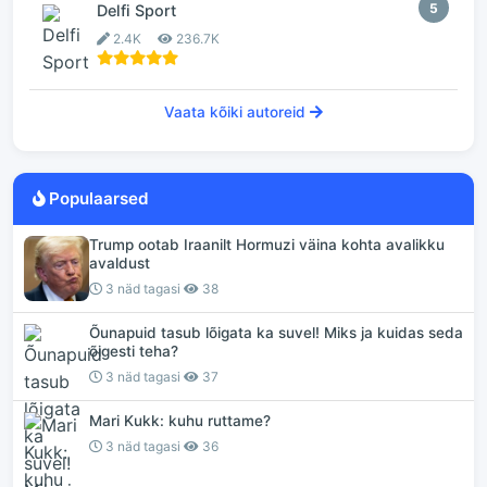
5
Delfi Sport
2.4K
236.7K
Vaata kõiki autoreid
Populaarsed
Trump ootab Iraanilt Hormuzi väina kohta avalikku
avaldust
3 näd tagasi
38
Õunapuid tasub lõigata ka suvel! Miks ja kuidas seda
õigesti teha?
3 näd tagasi
37
Mari Kukk: kuhu ruttame?
3 näd tagasi
36