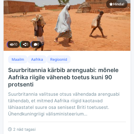
Hinda!
10
0
0
Maailm
Aafrika
Regioonid
Suurbritannia kärbib arenguabi: mõnele
Aafrika riigile väheneb toetus kuni 90
protsenti
Suurbritannia valitsuse otsus vähendada arenguabi
tähendab, et mitmed Aafrika riigid kaotavad
lähiaastatel suure osa senisest Briti toetusest.
Ühendkuningriigi välisministeerium...
2 näd tagasi