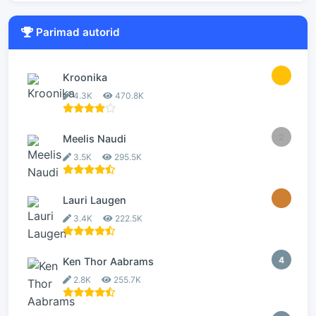
Parimad autorid
1
Kroonika
4.3K
470.8K
2
Meelis Naudi
3.5K
295.5K
3
Lauri Laugen
3.4K
222.5K
4
Ken Thor Aabrams
2.8K
255.7K