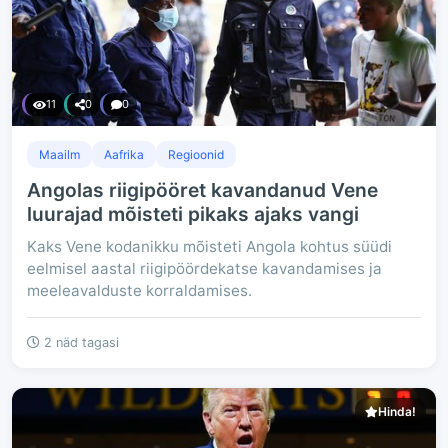
11
0
0
Maailm
Aafrika
Regioonid
Angolas riigipööret kavandanud Vene
luurajad mõisteti pikaks ajaks vangi
Kaks Vene kodanikku mõisteti Angola kohtus süüdi
eelmisel aastal riigipöördekatse kavandamises ja
meeleavalduste korraldamises.
2 näd tagasi
Hinda!