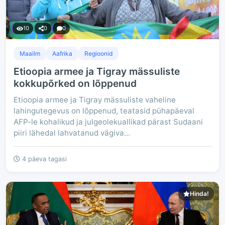
10
0
0
Maailm
Aafrika
Regioonid
Etioopia armee ja Tigray mässuliste
kokkupõrked on lõppenud
Etioopia armee ja Tigray mässuliste vaheline
lahingutegevus on lõppenud, teatasid pühapäeval
AFP-le kohalikud ja julgeolekuallikad pärast Sudaani
piiri lähedal lahvatanud vägiva...
4 päeva tagasi
Hinda!