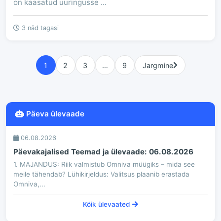
on kaasatud uuringusse ...
3 näd tagasi
1
2
3
…
9
Jargmine
Päeva ülevaade
06.08.2026
Päevakajalised Teemad ja ülevaade: 06.08.2026
1. MAJANDUS: Riik valmistub Omniva müügiks – mida see
meile tähendab? Lühikirjeldus: Valitsus plaanib erastada
Omniva,...
Kõik ülevaated