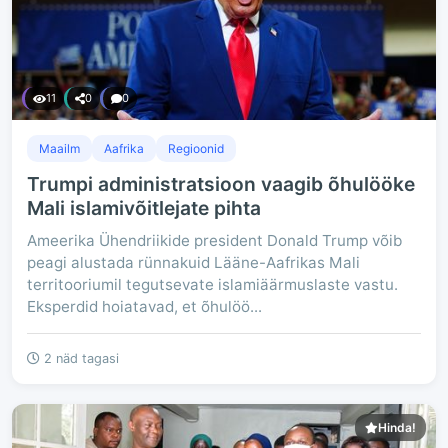
11
0
0
Maailm
Aafrika
Regioonid
Trumpi administratsioon vaagib õhulööke
Mali islamivõitlejate pihta
Ameerika Ühendriikide president Donald Trump võib
peagi alustada rünnakuid Lääne-Aafrikas Mali
territooriumil tegutsevate islamiäärmuslaste vastu.
Eksperdid hoiatavad, et õhulöö...
2 näd tagasi
Hinda!