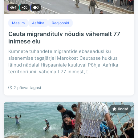
4
0
0
Maailm
Aafrika
Regioonid
Ceuta migranditulv nõudis vähemalt 77
inimese elu
Kümnete tuhandete migrantide ebaseadusliku
sisenemise tagajärjel Marokost Ceutasse hukkus
läinud nädalal Hispaaniale kuuluval Põhja-Aafrika
territooriumil vähemalt 77 inimest, t...
2 päeva tagasi
Hinda!