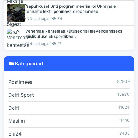
Isapuhkusel Briti programmeerija lõi Ukrainale
tehisintellektil põhineva drooniarmee
3 näd tagasi
34
Venemaa kehtestas kütusekriisi leevendamiseks
diislikütuse ekspordikeelu
4 näd tagasi
27
Kategooriad
Postimees
82809
Delfi Sport
15930
Delfi
11624
Maailm
11410
Elu24
9483