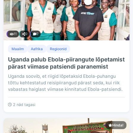
11
0
0
Maailm
Aafrika
Regioonid
Uganda palub Ebola-piirangute lõpetamist
pärast viimase patsiendi paranemist
Uganda soovib, et riigid lõpetaksid Ebola-puhangu
tõttu kehtestatud reisipiirangud pärast seda, kui riik
vabastas haiglast viimase kinnitatud Ebola-patsiendi.
2 näd tagasi
Hinda!