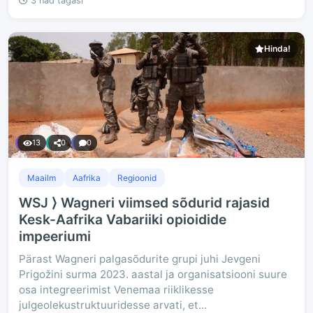
3 näd tagasi
Hinda!
13
0
0
Maailm
Aafrika
Regioonid
WSJ ⟩ Wagneri viimsed sõdurid rajasid
Kesk-Aafrika Vabariiki opioidide
impeeriumi
Pärast Wagneri palgasõdurite grupi juhi Jevgeni
Prigožini surma 2023. aastal ja organisatsiooni suure
osa integreerimist Venemaa riiklikesse
julgeolekustruktuuridesse arvati, et...