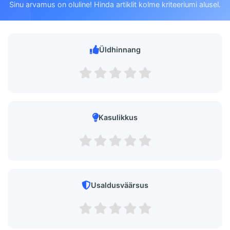
Sinu arvamus on oluline! Hinda artiklit kolme kriteeriumi alusel.
Üldhinnang
Kasulikkus
Usaldusväärsus