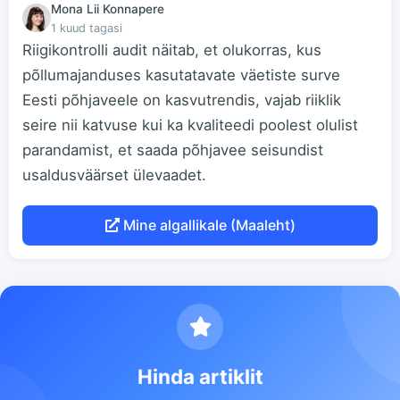
Mona Lii Konnapere
1 kuud tagasi
Riigikontrolli audit näitab, et olukorras, kus
põllumajanduses kasutatavate väetiste surve
Eesti põhjaveele on kasvutrendis, vajab riiklik
seire nii katvuse kui ka kvaliteedi poolest olulist
parandamist, et saada põhjavee seisundist
usaldusväärset ülevaadet.
Mine algallikale (Maaleht)
Hinda artiklit