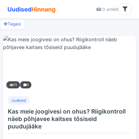
Uudised
Hinnang
0 artiklit
Tagasi
15
0
Uudised
Kas meie joogivesi on ohus? Riigikontroll
näeb põhjavee kaitses tõsiseid
puudujääke