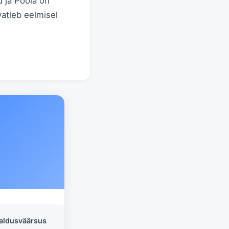
d ja Poola on
hvatleb eelmisel
aldusväärsus