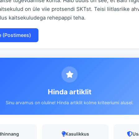
itse tugevdamise kohta. Halb uudis on see, et Balti riigi
aitsekulud on üle viie protsendi SKTst. Teisi liitlasriike a
lus kaitsekuludega rehepappi teha.
e (Postimees)
Hinda artiklit
Sinu arvamus on oluline! Hinda artiklit kolme kriteeriumi alusel.
dhinnang
Kasulikkus
Us