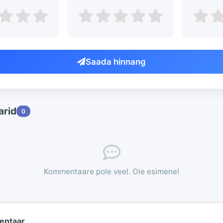
Saada hinnang
rid
0
Kommentaare pole veel. Ole esimene!
entaar