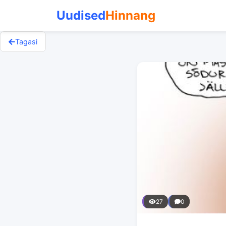
Uudised
Hinnang
Tagasi
27
0