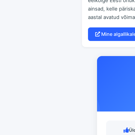
eelkõige Eesti õhuka
ainsad, kelle pärisk
aastal avatud võima
Mine algallikal
Ül