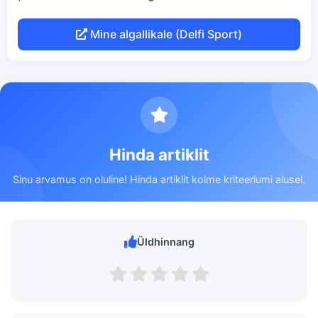
Mine algallikale (Delfi Sport)
Hinda artiklit
Sinu arvamus on oluline! Hinda artiklit kolme kriteeriumi alusel.
Üldhinnang