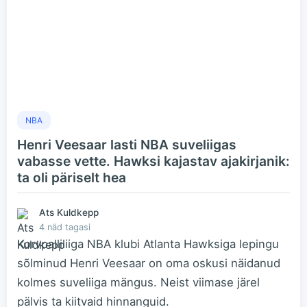
NBA
Henri Veesaar lasti NBA suveliigas
vabasse vette. Hawksi kajastav ajakirjanik:
ta oli päriselt hea
Ats Kuldkepp
4 näd tagasi
Korvpalliliiga NBA klubi Atlanta Hawksiga lepingu
sõlminud Henri Veesaar on oma oskusi näidanud
kolmes suveliiga mängus. Neist viimase järel
pälvis ta kiitvaid hinnanguid.