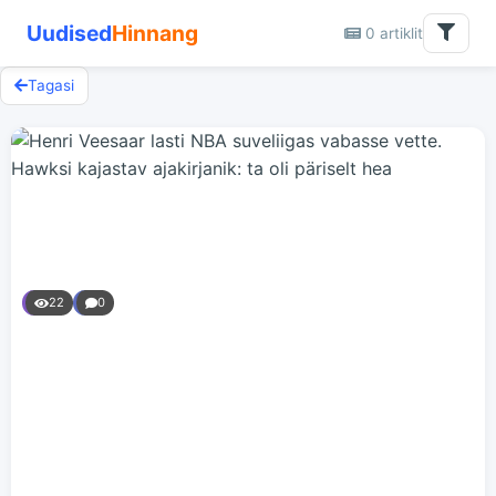
Uudised
Hinnang
0 artiklit
Tagasi
22
0