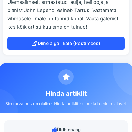
Ülemaailmselt armastatud laulja, helilooja ja
pianist John Legendi esineb Tartus. Vaatamata
vihmasele ilmale on fännid kohal. Vaata galeriist,
kes kõik artisti kuulama on tulnud!
Mine algallikale (Postimees)
Hinda artiklit
Sinu arvamus on oluline! Hinda artiklit kolme kriteeriumi alusel.
Üldhinnang