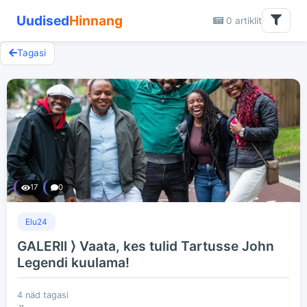
Uudised
Hinnang
0 artiklit
Tagasi
17
0
Elu24
GALERII ⟩ Vaata, kes tulid Tartusse John
Legendi kuulama!
4 näd tagasi