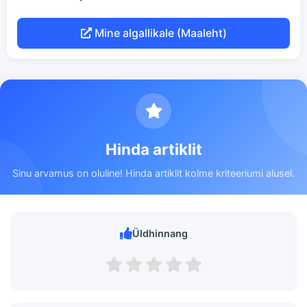
Mine algallikale (Maaleht)
Hinda artiklit
Sinu arvamus on oluline! Hinda artiklit kolme kriteeriumi alusel.
Üldhinnang