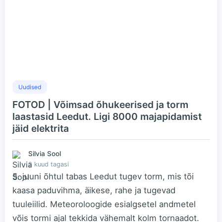
Uudised
FOTOD | Võimsad õhukeerised ja torm
laastasid Leedut. Ligi 8000 majapidamist
jäid elektrita
Silvia Sool
2 kuud tagasi
5. juuni õhtul tabas Leedut tugev torm, mis tõi
kaasa paduvihma, äikese, rahe ja tugevad
tuuleiilid. Meteoroloogide esialgsetel andmetel
võis tormi ajal tekkida vähemalt kolm tornaadot.