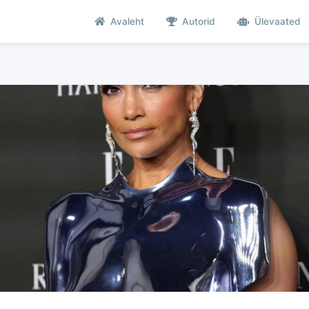
Avaleht
Autorid
Ülevaated