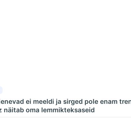
ienevad ei meeldi ja sirged pole enam tre
z näitab oma lemmikteksaseid