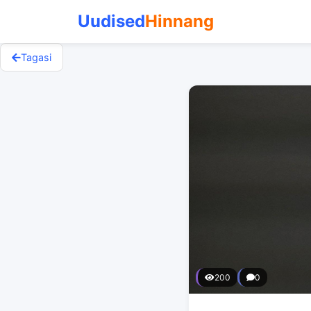
Uudised
Hinnang
Tagasi
200
0