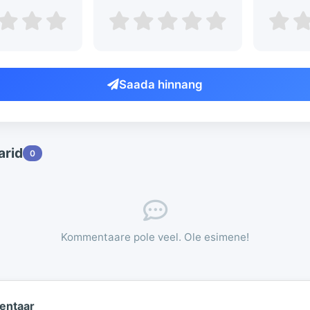
Saada hinnang
rid
0
Kommentaare pole veel. Ole esimene!
entaar