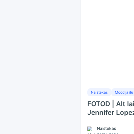
Naistekas
Mood ja ilu
FOTOD | Alt la
Jennifer Lope
Naistekas