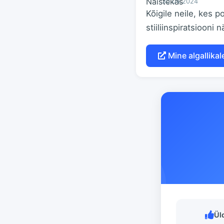
30.04.2024
Kõigile neile, kes 
stiiliinspiratsiooni n
Mine algallikale
Ül