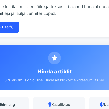
pole kindlad millised lõikega teksaseid alanud hooajal end
äitleja ja laulja Jennifer Lopez.
 (Delfi)
Hinda artiklit
Sinu arvamus on oluline! Hinda artiklit kolme kriteeriumi alusel.
dhinnang
Kasulikkus
Us