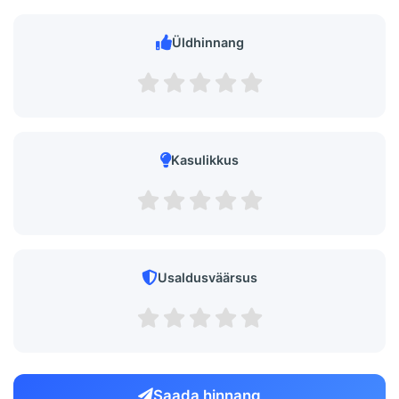
Üldhinnang
Kasulikkus
Usaldusväärsus
Saada hinnang