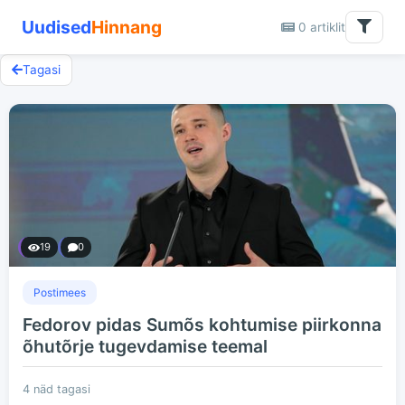
Uudised
Hinnang
0 artiklit
Tagasi
19
0
Postimees
Fedorov pidas Sumõs kohtumise piirkonna
õhutõrje tugevdamise teemal
4 näd tagasi