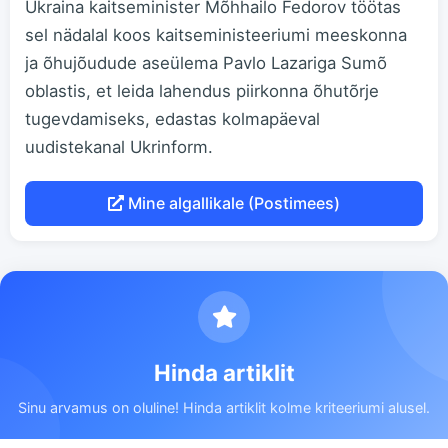
Ukraina kaitseminister Mõhhailo Fedorov töötas
sel nädalal koos kaitseministeeriumi meeskonna
ja õhujõudude aseülema Pavlo Lazariga Sumõ
oblastis, et leida lahendus piirkonna õhutõrje
tugevdamiseks, edastas kolmapäeval
uudistekanal Ukrinform.
Mine algallikale (Postimees)
Hinda artiklit
Sinu arvamus on oluline! Hinda artiklit kolme kriteeriumi alusel.