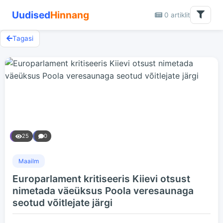
Uudised
Hinnang
0 artiklit
Tagasi
25
0
Maailm
Europarlament kritiseeris Kiievi otsust
nimetada väeüksus Poola veresaunaga
seotud võitlejate järgi