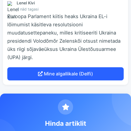
Lenel Kivi
4 näd tagasi
Euroopa Parlament kiitis heaks Ukraina EL-i
lõimumist käsitleva resolutsiooni
muudatusettepaneku, milles kritiseeriti Ukraina
presidendi Volodõmõr Zelenskõi otsust nimetada
üks riigi sõjaväeüksus Ukraina Ülestõusuarmee
(UPA) järgi.
Mine algallikale (Delfi)
Hinda artiklit