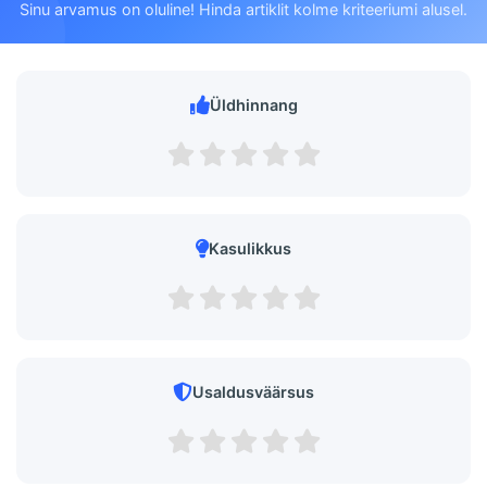
Sinu arvamus on oluline! Hinda artiklit kolme kriteeriumi alusel.
Üldhinnang
Kasulikkus
Usaldusväärsus