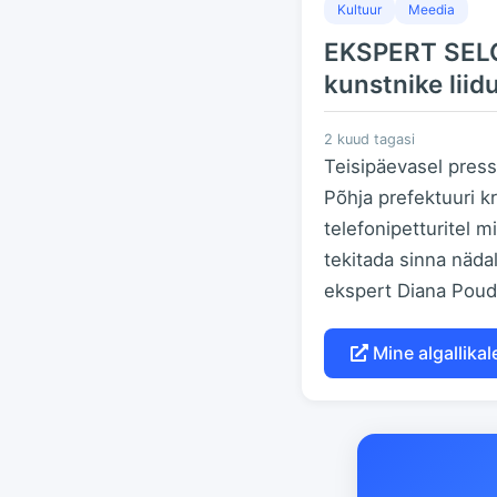
Kultuur
Meedia
EKSPERT SELGI
kunstnike liid
2 kuud tagasi
Teisipäevasel press
Põhja prefektuuri k
telefonipetturitel 
tekitada sinna näd
ekspert Diana Poudel
Mine algallikal