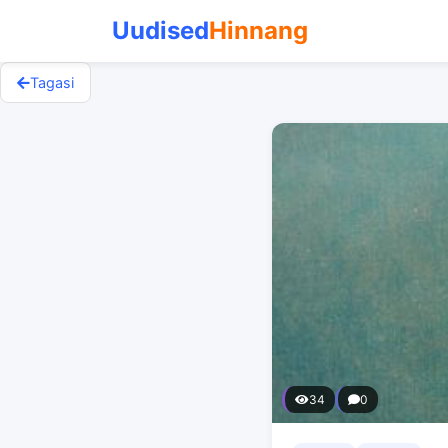
Uudised
Hinnang
Tagasi
34
0