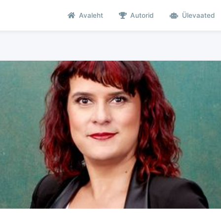
Avaleht
Autorid
Ülevaated