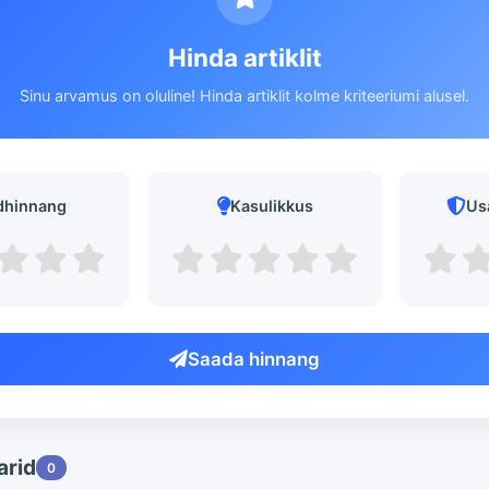
Hinda artiklit
Sinu arvamus on oluline! Hinda artiklit kolme kriteeriumi alusel.
dhinnang
Kasulikkus
Us
Saada hinnang
rid
0