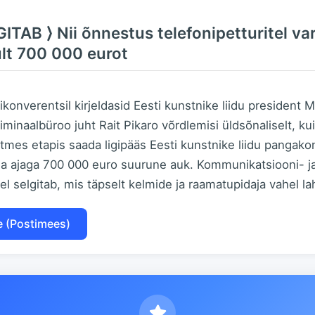
TAB ⟩ Nii õnnestus telefonipetturitel va
ult 700 000 eurot
ikonverentsil kirjeldasid Eesti kunstnike liidu president 
riminaalbüroo juht Rait Pikaro võrdlemisi üldsõnaliselt, k
mitmes etapis saada ligipääs Eesti kunstnike liidu pangako
ala ajaga 700 000 euro suurune auk. Kommunikatsiooni- j
 selgitab, mis täpselt kelmide ja raamatupidaja vahel laht
e (Postimees)