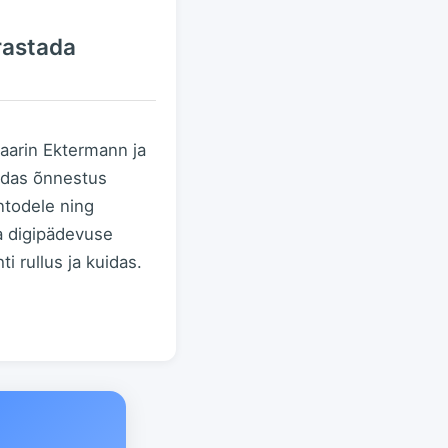
rastada
Maarin Ektermann ja
uidas õnnestus
ntodele ning
a digipädevuse
i rullus ja kuidas.