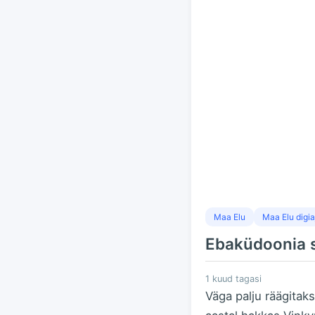
Maa Elu
Maa Elu digia
Ebaküdoonia s
1 kuud tagasi
Väga palju räägita