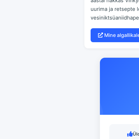
aastal hakkas Vink
uurima ja retsepte 
vesiniktsüaniidhape
Mine algallikal
Ül