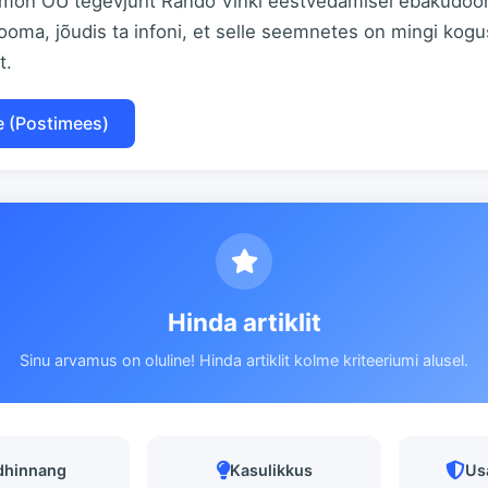
ymon OÜ tegevjuht Rando Vinki eestvedamisel ebaküdooni
looma, jõudis ta infoni, et selle seemnetes on mingi kog
t.
e (Postimees)
Hinda artiklit
Sinu arvamus on oluline! Hinda artiklit kolme kriteeriumi alusel.
dhinnang
Kasulikkus
Us