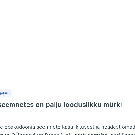
jakiri
eemnetes on palju looduslikku mürki
kse ebaküdoonia seemnete kasulikkusest ja headest omad