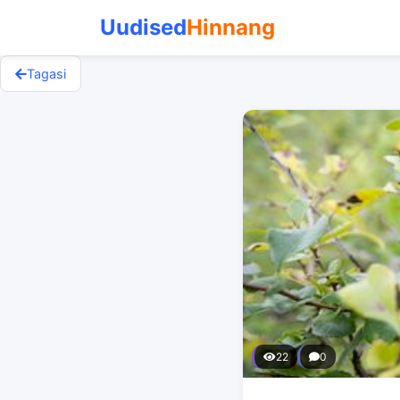
Uudised
Hinnang
Tagasi
22
0