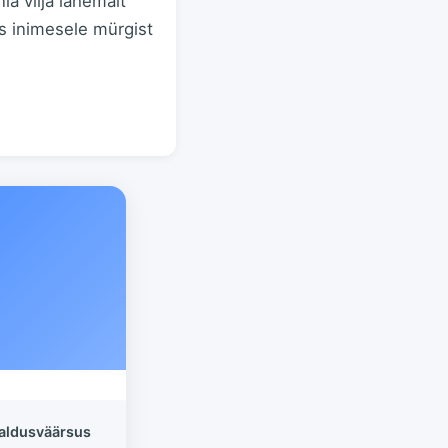
a vilja lähemalt
us inimesele mürgist
aldusväärsus