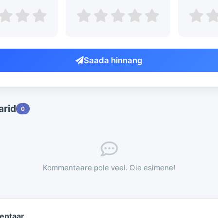
Saada hinnang
rid
0
Kommentaare pole veel. Ole esimene!
entaar