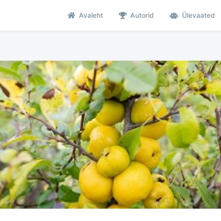
Avaleht
Autorid
Ülevaated