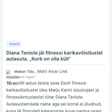
Staarid
Diana Teniste jäi fitnessi karikavõistlustel
autasuta. „Kurb on olla küll“
, Matti Aivar Lind
Maiken Tiits
3 kuud tagasi
18. aprillil astus teiste seas Eesti fitnessi
karikavõistlustel üles Marju Karini sisuloojast ja
fitnessientusiastist tütar Diana Teniste.
Autasustamisele naine aga sel korral ei jõudnud,
kuna jäi fitmodeli kategoorias kuue parima seast