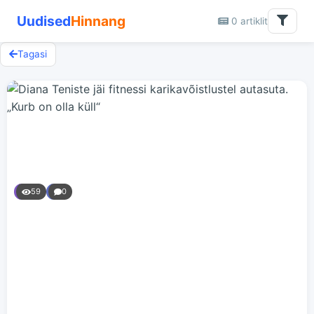
Uudised
Hinnang
0 artiklit
Tagasi
59
0