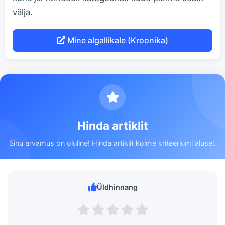
välja.
Mine algallikale (Kroonika)
Hinda artiklit
Sinu arvamus on oluline! Hinda artiklit kolme kriteeriumi alusel.
Üldhinnang