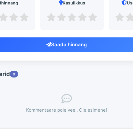
dhinnang
Kasulikkus
Us
Saada hinnang
rid
0
Kommentaare pole veel. Ole esimene!