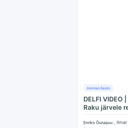
Ironman Eestis
DELFI VIDEO |
Raku järvele r
, Ilma
Enriko Õunapuu