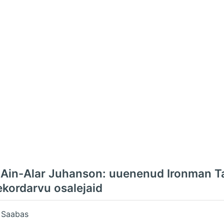
 Ain-Alar Juhanson: uuenenud Ironman Ta
ekordarvu osalejaid
r Saabas