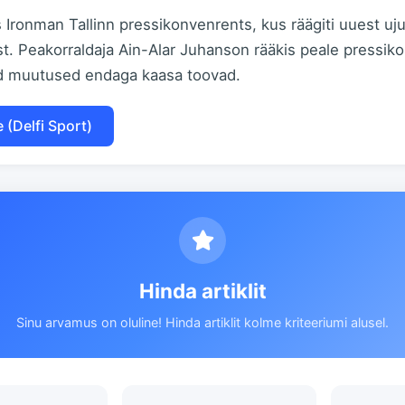
Ironman Tallinn pressikonvenrents, kus räägiti uuest u
st. Peakorraldaja Ain-Alar Juhanson rääkis peale pressiko
d muutused endaga kaasa toovad.
e (Delfi Sport)
Hinda artiklit
Sinu arvamus on oluline! Hinda artiklit kolme kriteeriumi alusel.