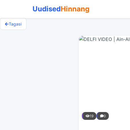
Uudised
Hinnang
Tagasi
19
0