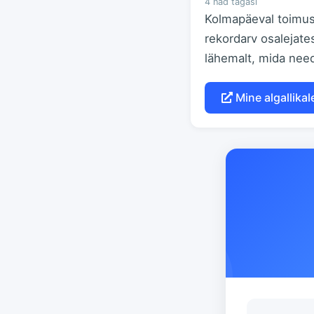
4 näd tagasi
Kolmapäeval toimus 
rekordarv osalejate
lähemalt, mida nee
Mine algallikal