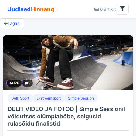
Uudised
Hinnang
0 artiklit
Tagasi
125
0
Delfi Sport
Ekstreemsport
Simple Session
DELFI VIDEO JA FOTOD | Simple Sessionil
võidutses olümpiahõbe, selgusid
rulasõidu finalistid