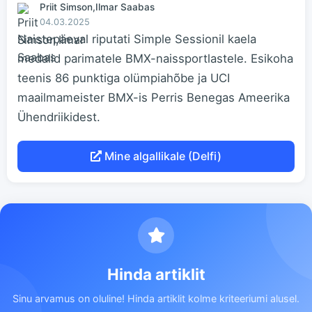
Priit Simson,Ilmar Saabas
04.03.2025
Naistepäeval riputati Simple Sessionil kaela
medalid parimatele BMX-naissportlastele. Esikoha
teenis 86 punktiga olümpiahõbe ja UCI
maailmameister BMX-is Perris Benegas Ameerika
Ühendriikidest.
Mine algallikale (Delfi)
Hinda artiklit
Sinu arvamus on oluline! Hinda artiklit kolme kriteeriumi alusel.