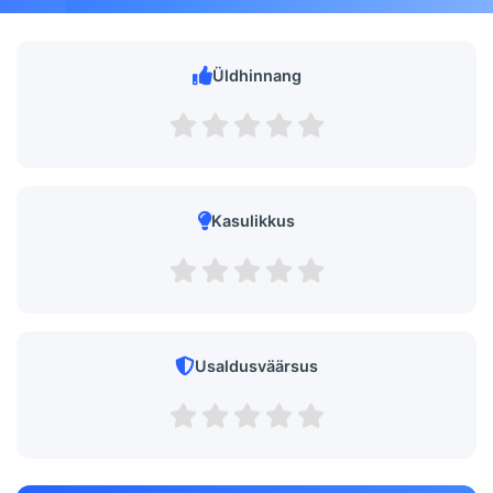
Üldhinnang
Kasulikkus
Usaldusväärsus