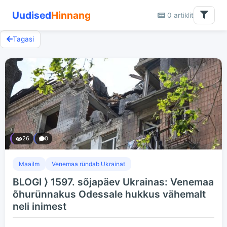
Uudised
Hinnang
0 artiklit
Tagasi
26
0
Maailm
Venemaa ründab Ukrainat
BLOGI ⟩ 1597. sõjapäev Ukrainas: Venemaa
õhurünnakus Odessale hukkus vähemalt
neli inimest