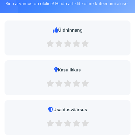
Sinu arvamus on oluline! Hinda artiklit kolme kriteeriumi alusel.
Üldhinnang
Kasulikkus
Usaldusväärsus