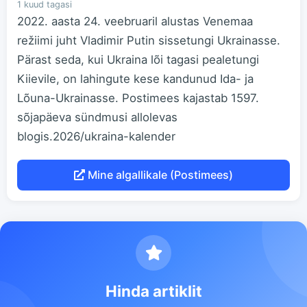
1 kuud tagasi
2022. aasta 24. veebruaril alustas Venemaa
režiimi juht Vladimir Putin sissetungi Ukrainasse.
Pärast seda, kui Ukraina lõi tagasi pealetungi
Kiievile, on lahingute kese kandunud Ida- ja
Lõuna-Ukrainasse. Postimees kajastab 1597.
sõjapäeva sündmusi allolevas
blogis.2026/ukraina-kalender
Mine algallikale (Postimees)
Hinda artiklit