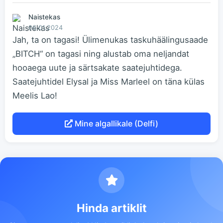
Naistekas
06.01.2024
Jah, ta on tagasi! Ülimenukas taskuhäälingusaade
„BITCH“ on tagasi ning alustab oma neljandat
hooaega uute ja särtsakate saatejuhtidega.
Saatejuhtidel Elysal ja Miss Marleel on täna külas
Meelis Lao!
Mine algallikale (Delfi)
Hinda artiklit