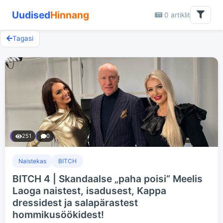
Uudised
Hinnang
0 artiklit
Tagasi
251
0
Naistekas
BITCH
BITCH 4 | Skandaalse „paha poisi“ Meelis
Laoga naistest, isadusest, Kappa
dressidest ja salapärastest
hommikusöökidest!