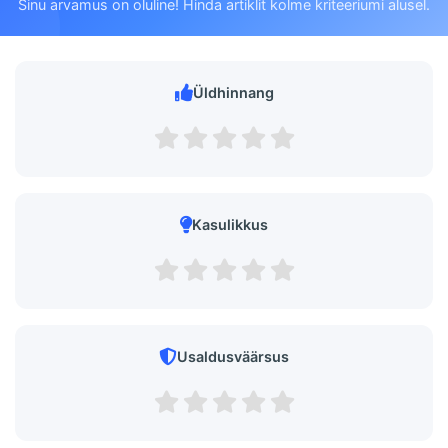
Sinu arvamus on oluline! Hinda artiklit kolme kriteeriumi alusel.
Üldhinnang
Kasulikkus
Usaldusväärsus