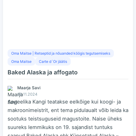
Oma Maitse | Retseptid ja nõuanded köögis tegutsemiseks
Oma Maitse
Carte d´Or jäätis
Baked Alaska ja affogato
Maarja Savi
20.11.2024
Angeelika Kangi teatakse eelkõige kui koogi- ja
makroonimeistrit, ent tema pidulaualt võib leida ka
sootuks teistsuguseid magustoite. Naise üheks
suureks lemmikuks on 19. sajandist tuntuks
saanud Baked Alaska ehk Küpsetatud Alaska –