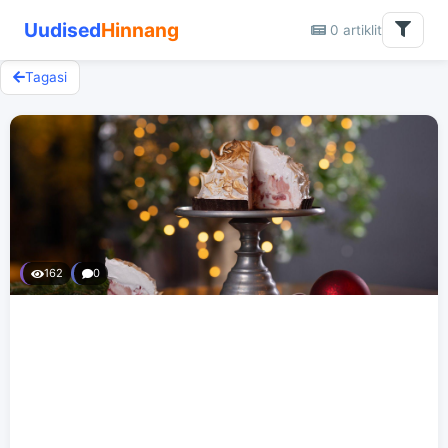
Uudised
Hinnang
0 artiklit
Tagasi
162
0