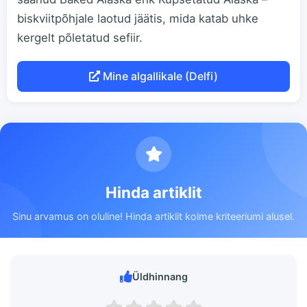
biskviitpõhjale laotud jäätis, mida katab uhke
kergelt põletatud sefiir.
Mine algallikale (Delfi)
Hinda artiklit
Sinu arvamus on oluline! Hinda artiklit kolme kriteeriumi alusel.
Üldhinnang