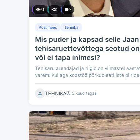
61
0
0
Postimees
Tehnika
Mis puder ja kapsad selle Jaan
tehisaruettevõttega seotud on 
või ei tapa inimesi?
Tehisaru arendajad ja riigid on viimastel aast
varem. Kui aga koostöö põrkub eetiliste piiride 
TEHNIKA
5 kuud tagasi