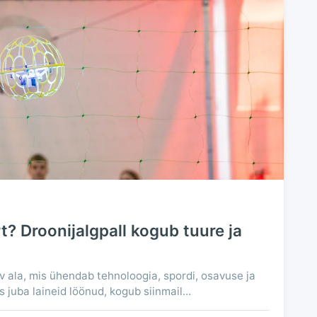
t? Droonijalgpall kogub tuure ja
v ala, mis ühendab tehnoloogia, spordi, osavuse ja
juba laineid löönud, kogub siinmail...