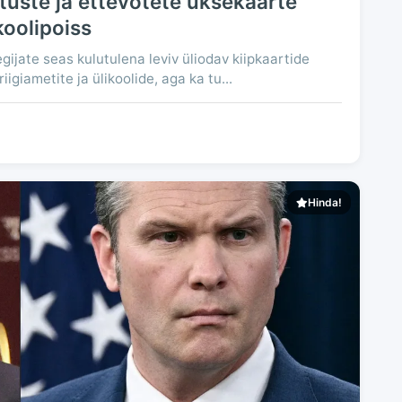
utuste ja ettevõtete uksekaarte
koolipoiss
gijate seas kulutulena leviv üliodav kiipkaartide
giametite ja ülikoolide, aga ka tu...
Hinda!