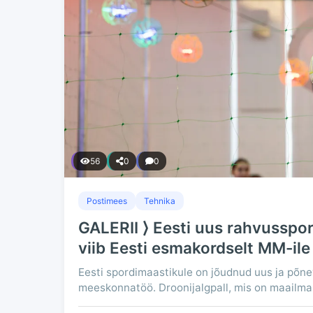
56
0
0
Postimees
Tehnika
GALERII ⟩ Eesti uus rahvusspor
viib Eesti esmakordselt MM-ile
Eesti spordimaastikule on jõudnud uus ja põne
meeskonnatöö. Droonijalgpall, mis on maailmas 