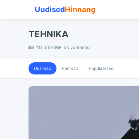
Uudised
Hinnang
TEHNIKA
111 artiklit
5K vaatamist
Uusimad
Parimad
Populaarsed