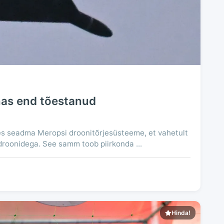
nas end tõestanud
es seadma Meropsi droonitõrjesüsteeme, et vahetult
droonidega. See samm toob piirkonda ...
Hinda!