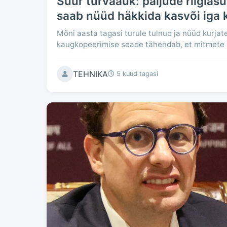
Suur turvaauk: paljude riigias
saab nüüd häkkida kasvõi iga 
Mõni aasta tagasi turule tulnud ja nüüd kurjate
kaugkopeerimise seade tähendab, et mitmete rii
TEHNIKA
5 kuud tagasi