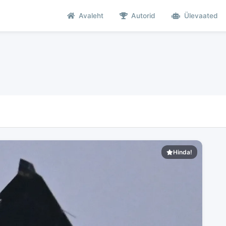
Avaleht
Autorid
Ülevaated
Hinda!