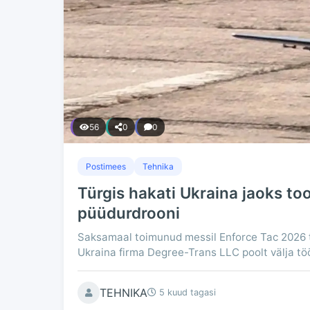
56
0
0
Postimees
Tehnika
Türgis hakati Ukraina jaoks t
püüdurdrooni
Saksamaal toimunud messil Enforce Tac 2026 
Ukraina firma Degree-Trans LLC poolt välja töö
TEHNIKA
5 kuud tagasi