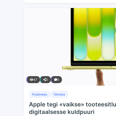
47
0
0
Postimees
Tehnika
Apple tegi «vaikse» tooteesitlu
digitaalsesse kuldpuuri