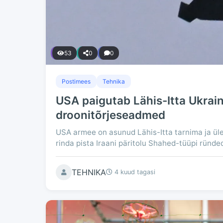
53
0
0
Postimees
Tehnika
USA paigutab Lähis-Itta Ukrai
droonitõrjeseadmed
USA armee on asunud Lähis-Itta tarnima ja ül
rinda pista Iraani päritolu Shahed-tüüpi ründe
TEHNIKA
4 kuud tagasi