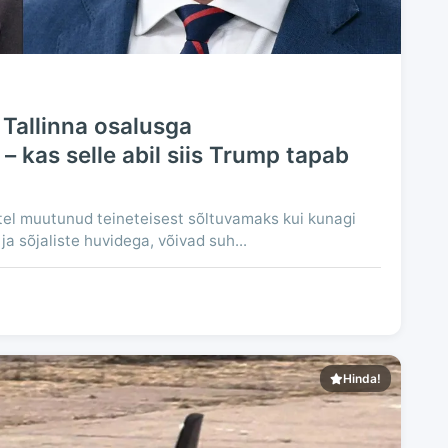
 Tallinna osalusga
– kas selle abil siis Trump tapab
atel muutunud teineteisest sõltuvamaks kui kunagi
ja sõjaliste huvidega, võivad suh...
Hinda!