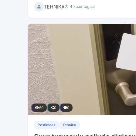
TEHNIKA
4 kuud tagasi
60
0
0
Postimees
Tehnika