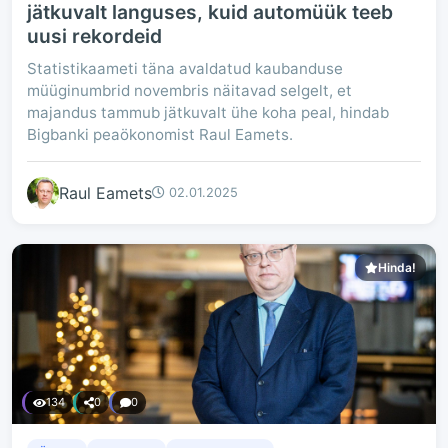
jätkuvalt languses, kuid automüük teeb
uusi rekordeid
Statistikaameti täna avaldatud kaubanduse
müüginumbrid novembris näitavad selgelt, et
majandus tammub jätkuvalt ühe koha peal, hindab
Bigbanki peaökonomist Raul Eamets.
Raul Eamets
02.01.2025
Hinda!
134
0
0