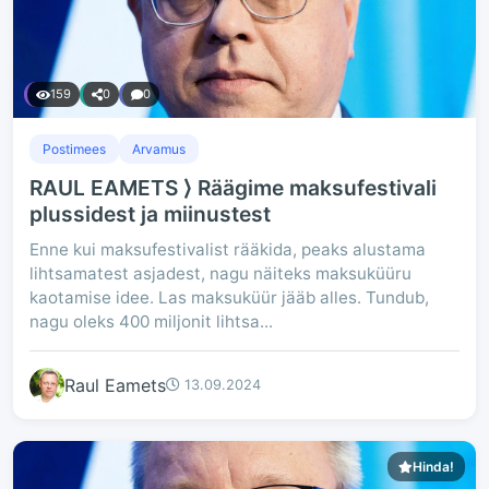
159
0
0
Postimees
Arvamus
RAUL EAMETS ⟩ Räägime maksufestivali
plussidest ja miinustest
Enne kui maksufestivalist rääkida, peaks alustama
lihtsamatest asjadest, nagu näiteks maksuküüru
kaotamise idee. Las maksuküür jääb alles. Tundub,
nagu oleks 400 miljonit lihtsa...
Raul Eamets
13.09.2024
Hinda!