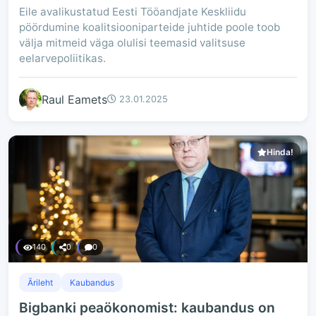
Eile avalikustatud Eesti Tööandjate Keskliidu
pöördumine koalitsiooniparteide juhtide poole toob
välja mitmeid väga olulisi teemasid valitsuse
eelarvepoliitikas.
Raul Eamets
23.01.2025
Hinda!
140
0
0
Ärileht
Kaubandus
Bigbanki peaökonomist: kaubandus on