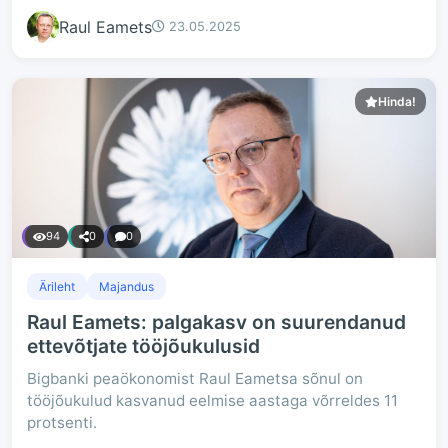
Raul Eamets
23.05.2025
Hinda!
94
0
0
Ärileht
Majandus
Raul Eamets: palgakasv on suurendanud
ettevõtjate tööjõukulusid
Bigbanki peaökonomist Raul Eametsa sõnul on
tööjõukulud kasvanud eelmise aastaga võrreldes 11
protsenti.