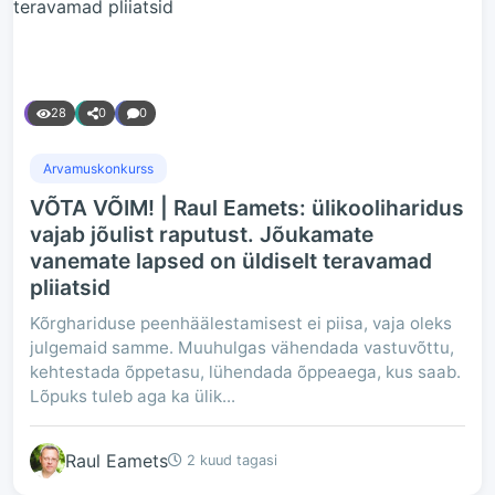
28
0
0
Arvamuskonkurss
VÕTA VÕIM! | Raul Eamets: ülikooliharidus
vajab jõulist raputust. Jõukamate
vanemate lapsed on üldiselt teravamad
pliiatsid
Kõrghariduse peenhäälestamisest ei piisa, vaja oleks
julgemaid samme. Muuhulgas vähendada vastuvõttu,
kehtestada õppetasu, lühendada õppeaega, kus saab.
Lõpuks tuleb aga ka ülik...
Raul Eamets
2 kuud tagasi