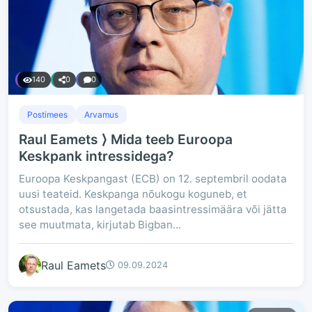
140
0
0
Postimees
Arvamus
Raul Eamets ⟩ Mida teeb Euroopa
Keskpank intressidega?
Euroopa Keskpangast (ECB) on 12. septembril oodata
uusi teateid. Keskpanga nõukogu koguneb, et
otsustada, kas langetada baasintressimäära või jätta
see muutmata, kirjutab Bigban...
Raul Eamets
09.09.2024