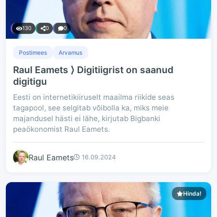
130
0
0
Postimees
Arvamus
Raul Eamets ⟩ Digitiigrist on saanud
digitigu
Eesti on internetikiiruselt maailma riikide seas
tagapool, see selgitab võibolla ka, miks meie
majandusel hästi ei lähe, kirjutab Bigbanki
peaökonomist Raul Eamets.
Raul Eamets
16.09.2024
Hinda!