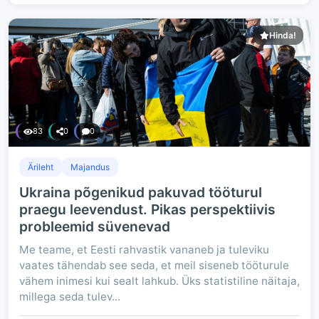
Hinda!
83
0
0
Ärileht
Majandus
Ukraina põgenikud pakuvad tööturul
praegu leevendust. Pikas perspektiivis
probleemid süvenevad
Me teame, et Eesti rahvastik vananeb ja tuleviku
vaates tähendab see seda, et meil siseneb tööturule
vähem inimesi kui sealt lahkub. Üks statistiline näitaja,
millega seda tulev...