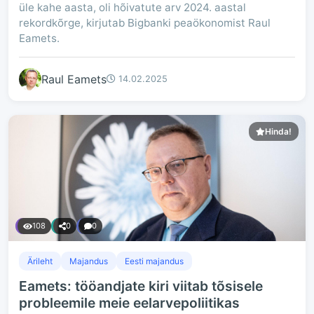
üle kahe aasta, oli hõivatute arv 2024. aastal
rekordkõrge, kirjutab Bigbanki peaökonomist Raul
Eamets.
Raul Eamets
14.02.2025
Hinda!
108
0
0
Ärileht
Majandus
Eesti majandus
Eamets: tööandjate kiri viitab tõsisele
probleemile meie eelarvepoliitikas