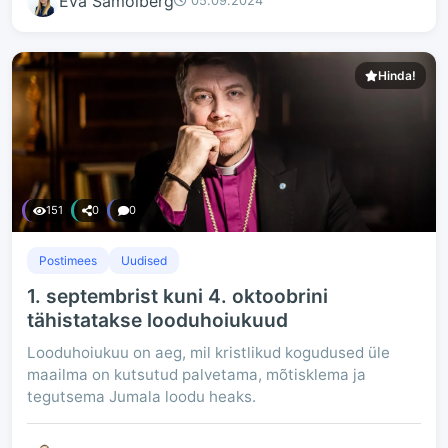
Eva Samolberg
05.09.2024
Hinda!
151
0
0
Postimees
Uudised
1. septembrist kuni 4. oktoobrini
tähistatakse looduhoiukuud
Looduhoiukuu on aeg, mil kristlikud kogudused üle
maailma on kutsutud palvetama, mõtisklema ja
tegutsema Jumala loodu heaks.