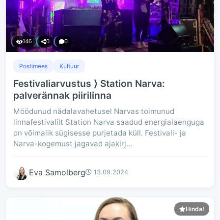
146
0
0
Postimees
Kultuur
Festivaliarvustus ⟩ Station Narva:
palverännak piirilinna
Möödunud nädalavahetusel Narvas toimunud
linnafestivalilt Station Narva saadud energialaenguga
on võimalik sügisesse purjetada küll. Festivali- ja
Narva-kogemust jagavad ajakirj...
Eva Samolberg
13.09.2024
Hinda!