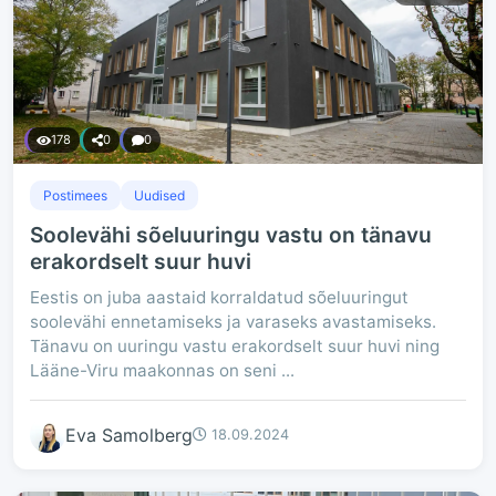
178
0
0
Postimees
Uudised
Soolevähi sõeluuringu vastu on tänavu
erakordselt suur huvi
Eestis on juba aastaid korraldatud sõeluuringut
soolevähi ennetamiseks ja varaseks avastamiseks.
Tänavu on uuringu vastu erakordselt suur huvi ning
Lääne-Viru maakonnas on seni ...
Eva Samolberg
18.09.2024