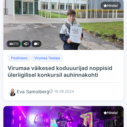
Hinda!
210
0
0
Postimees
Virumaa Teataja
Virumaa väikesed koduuurijad noppisid
üleriigilisel konkursil auhinnakohti
Eva Samolberg
16.09.2024
Hinda!