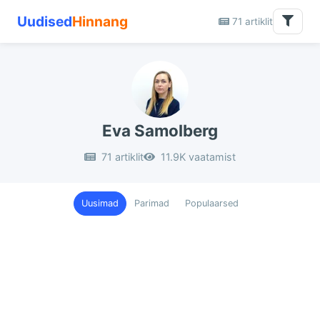
Uudised
Hinnang
71 artiklit
Eva Samolberg
71 artiklit
11.9K vaatamist
Uusimad
Parimad
Populaarsed