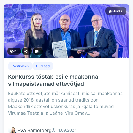
Hinda!
191
0
0
Postimees
Uudised
Konkurss tõstab esile maakonna
silmapaistvamad ettevõtjad
Edukate ettevõtjate märkamisest, mis sai maakonnas
alguse 2018. aastal, on saanud traditsioon.
Maakondlik ettevõtluskonkurss ja -gala toimuvad
Virumaa Teataja ja Lääne-Viru Omav...
Eva Samolberg
11.09.2024