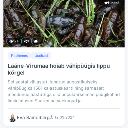
Hinda!
124
0
0
Postimees
Uudised
Lääne-Virumaa hoiab vähipüügis lippu
kõrgel
Sel aastal väljastati lubatud augustikuiseks
vähipüügiks 1561 kalastuskaarti ning sarnaselt
möödunud aastatega olid populaarseimad püügikohad
limiidialused Saaremaa veekogud ja ...
Eva Samolberg
12.09.2024