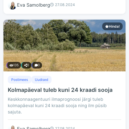
Eva Samolberg
27.08.2024
Hinda!
135
0
0
Postimees
Uudised
Kolmapäeval tuleb kuni 24 kraadi sooja
Keskkonnaagentuuri ilmaprognoosi järgi tuleb
kolmapäeval kuni 24 kraadi sooja ning ilm püsib
sajuta.
Eva Samolberg
27.08.2024