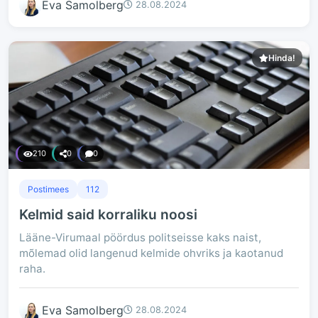
Eva Samolberg
28.08.2024
Hinda!
210
0
0
Postimees
112
Kelmid said korraliku noosi
Lääne-Virumaal pöördus politseisse kaks naist,
mõlemad olid langenud kelmide ohvriks ja kaotanud
raha.
Eva Samolberg
28.08.2024