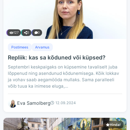
127
0
0
Postimees
Arvamus
Repliik: kas sa kõduned või küpsed?
Septembri keskpaigaks on küpsemine tavaliselt juba
lõppenud ning asendunud kõdunemisega. Kõik lokkav
ja vohav saab aegamööda mullaks. Sama paralleeli
võib tuua ka inimese eluga,...
Eva Samolberg
12.09.2024
Hinda!