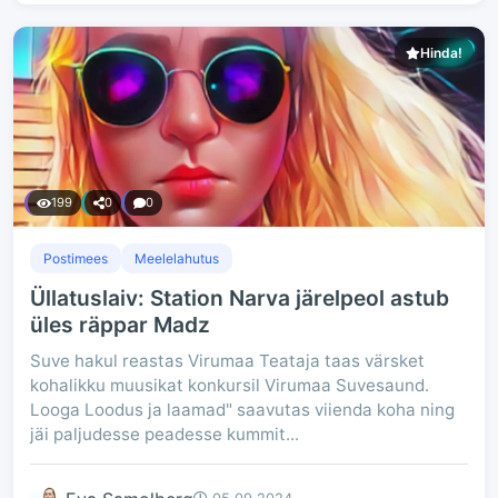
Hinda!
199
0
0
Postimees
Meelelahutus
Üllatuslaiv: Station Narva järelpeol astub
üles räppar Madz
Suve hakul reastas Virumaa Teataja taas värsket
kohalikku muusikat konkursil Virumaa Suvesaund.
Looga Loodus ja laamad" saavutas viienda koha ning
jäi paljudesse peadesse kummit...