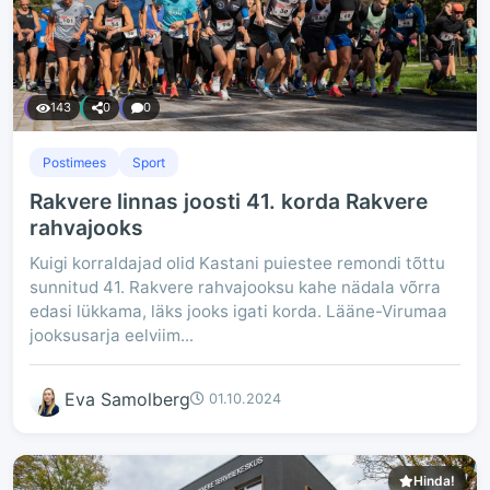
143
0
0
Postimees
Sport
Rakvere linnas joosti 41. korda Rakvere
rahvajooks
Kuigi korraldajad olid Kastani puiestee remondi tõttu
sunnitud 41. Rakvere rahvajooksu kahe nädala võrra
edasi lükkama, läks jooks igati korda. Lääne-Virumaa
jooksusarja eelviim...
Eva Samolberg
01.10.2024
Hinda!