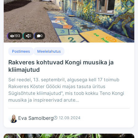
193
0
0
Postimees
Meelelahutus
Rakveres kohtuvad Kongi muusika ja
kliimajutud
Sel reedel, 13. septembril, algusega kell 17 toimub
Rakveres Köster Gööcki majas tasuta üritus
Sügisõhtute kliimajutud", mis toob kokku Teno Kongi
muusika ja inspireerivad arute...
Eva Samolberg
12.09.2024