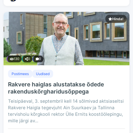
Hinda!
130
0
0
Postimees
Uudised
Rakvere haiglas alustatakse õdede
rakenduskõrgharidusõppega
Teisipäeval, 3. septembril kell 14 sõlmivad aktsiaseltsi
Rakvere Haigla tegevjuht Ain Suurkaev ja Tallinna
tervishoiu kõrgkooli rektor Ülle Ernits koostöölepingu,
mille järgi av...