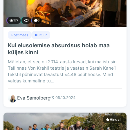
177
0
0
Postimees
Kultuur
Kui elusolemise absurdsus hoiab maa
küljes kinni
Mäletan, et see oli 2014. aasta kevad, kui ma istusin
Tallinnas Von Krahli teatris ja vaatasin Sarah Kane’i
tekstil põhinevat lavastust «4.48 psühhoos». Mind
valdas kummaline tu...
Eva Samolberg
05.10.2024
Hinda!