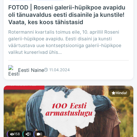
FOTOD | Roseni galerii-hüpikpoe avapidu
oli tänuavaldus eesti disainile ja kunstile!
Vaata, kes koos tähistasid
Rotermanni kvartalis toimus eile, 10. aprillil Roseni
galerii-hüpikpoe avapidu. Eesti disaini ja kunsti
väärtustava uue kontseptsiooniga galerii-hüpikpoe
valikut kureerivad ühis...
Eesti Naine
11.04.2024
Hinda!
158
0
0