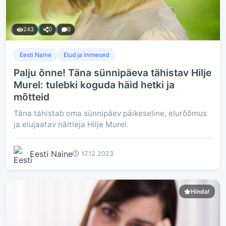
243
0
0
Eesti Naine
Elud ja inimesed
Palju õnne! Täna sünnipäeva tähistav Hilje
Murel: tulebki koguda häid hetki ja
mõtteid
Täna tähistab oma sünnipäev päikeseline, elurõõmus
ja elujaatav näitleja Hilje Murel.
Eesti Naine
17.12.2023
Hinda!