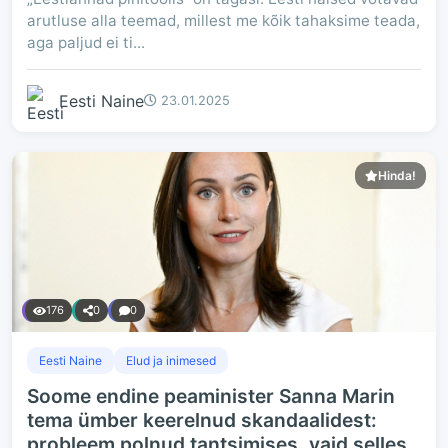
arutluse alla teemad, millest me kõik tahaksime teada,
aga paljud ei ti...
Eesti Naine
23.01.2025
Hinda!
176
0
0
Eesti Naine
Elud ja inimesed
Soome endine peaminister Sanna Marin
tema ümber keerelnud skandaalidest:
probleem polnud tantsimises, vaid selles,