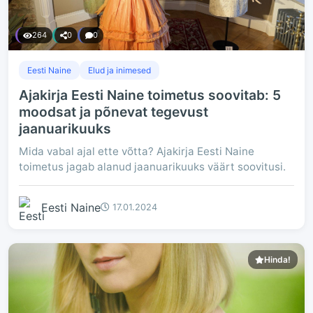
264
0
0
Eesti Naine
Elud ja inimesed
Ajakirja Eesti Naine toimetus soovitab: 5
moodsat ja põnevat tegevust
jaanuarikuuks
Mida vabal ajal ette võtta? Ajakirja Eesti Naine
toimetus jagab alanud jaanuarikuuks väärt soovitusi.
Eesti Naine
17.01.2024
Hinda!