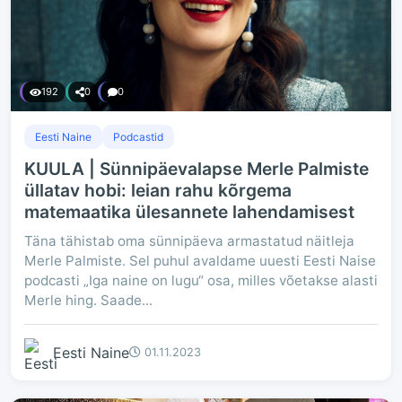
192
0
0
Eesti Naine
Podcastid
KUULA | Sünnipäevalapse Merle Palmiste
üllatav hobi: leian rahu kõrgema
matemaatika ülesannete lahendamisest
Täna tähistab oma sünnipäeva armastatud näitleja
Merle Palmiste. Sel puhul avaldame uuesti Eesti Naise
podcasti „Iga naine on lugu“ osa, milles võetakse alasti
Merle hing. Saade...
Eesti Naine
01.11.2023