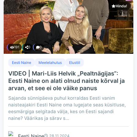
Hinda!
191
0
0
Eesti Naine
Meelelahutus
Elustiil
VIDEO | Mari-Liis Helvik „Pealtnägijas“:
Eesti Naine on alati olnud naiste kõrval ja
arvan, et see ei ole väike panus
Sajanda sünnipäeva puhul korraldas Eesti vanim
naisteajakiri Eesti Naine oma lugejate seas küsitluse,
eesmärgiga selgitada välja, kes on Eesti sajandi
naine? Väärikas ja särav s...
Eesti Naine
28.11.2024