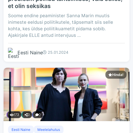
et olin seksikas
Soome endine peaminister Sanna Marin muutis
inimeste eeldusi poliitikutele, täpsemalt siis selle
kohta, kes üldse poliitikuametit pidama sobib.
Ajakirjale ELLE antud intervjuus ...
Eesti Naine
25.01.2024
Hinda!
173
0
0
Eesti Naine
Meelelahutus