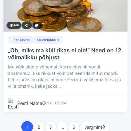
146
0
0
Eesti Naine
Meelelahutus
„Oh, miks ma küll rikas ei ole!“ Need on 12
võimalikku põhjust
Me kõik oleme vähemalt korra elus niimoodi
ahastanud. Eks rikkust võib defineerida mitut moodi.
Kelle jaoks on rikas inimene Ferrari, väiksema laeva ja
villa omanik, kelle jaoks...
Eesti Naine
27.10.2024
1
2
3
…
6
Jargmine