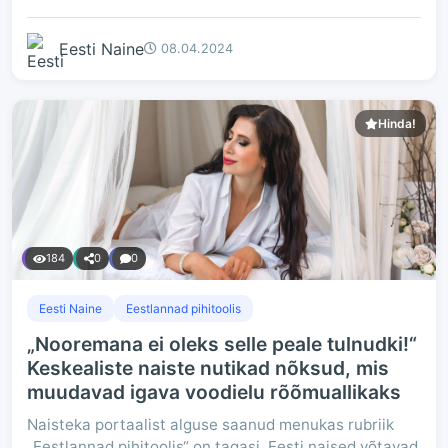
Eesti Naine
08.04.2024
Hinda!
184
0
0
Eesti Naine
Eestlannad pihitoolis
„Nooremana ei oleks selle peale tulnudki!“
Keskealiste naiste nutikad nõksud, mis
muudavad igava voodielu rõõmuallikaks
Naisteka portaalist alguse saanud menukas rubriik
„Eestlannad pihitoolis“ on tagasi. Eesti naised võtavad