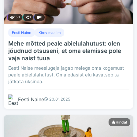
150
0
0
Eesti Naine
Kirev maailm
Mehe mõtted peale abielulahutust: olen
jõudnud otsuseni, et oma elamisse pole
vaja naist tuua
Eesti Naise meeslugeja jagab meiega oma kogemust
peale abielulahutust. Oma edasist elu kavatseb ta
jätkata üksinda.
Eesti Naine
20.01.2025
Hinda!