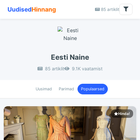
Uudised
Hinnang
85 artiklit
Eesti Naine
85 artiklit
9.1K vaatamist
Uusimad
Parimad
Populaarsed
Hinda!