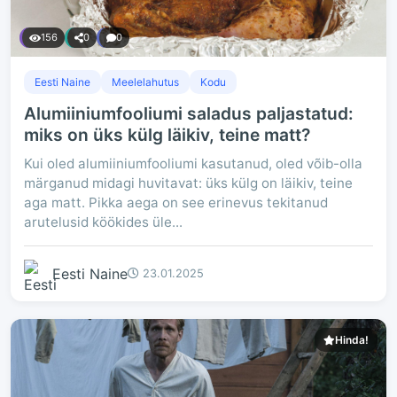
156
0
0
Eesti Naine
Meelelahutus
Kodu
Alumiiniumfooliumi saladus paljastatud:
miks on üks külg läikiv, teine matt?
Kui oled alumiiniumfooliumi kasutanud, oled võib-olla
märganud midagi huvitavat: üks külg on läikiv, teine
aga matt. Pikka aega on see erinevus tekitanud
arutelusid köökides üle...
Eesti Naine
23.01.2025
Hinda!