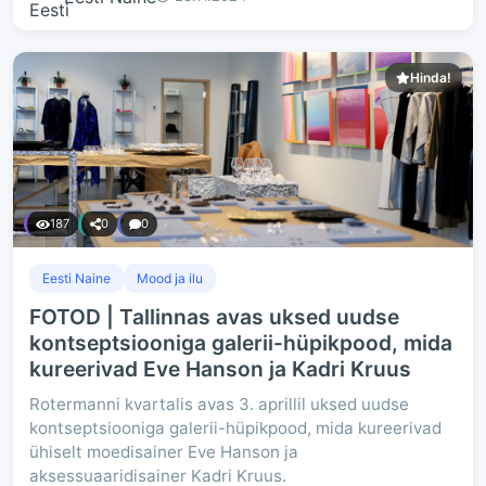
Hinda!
187
0
0
Eesti Naine
Mood ja ilu
FOTOD | Tallinnas avas uksed uudse
kontseptsiooniga galerii-hüpikpood, mida
kureerivad Eve Hanson ja Kadri Kruus
Rotermanni kvartalis avas 3. aprillil uksed uudse
kontseptsiooniga galerii-hüpikpood, mida kureerivad
ühiselt moedisainer Eve Hanson ja
aksessuaaridisainer Kadri Kruus.