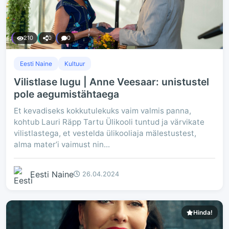
210
0
0
Eesti Naine
Kultuur
Vilistlase lugu | Anne Veesaar: unistustel
pole aegumistähtaega
Et kevadiseks kokkutulekuks vaim valmis panna,
kohtub Lauri Räpp Tartu Ülikooli tuntud ja värvikate
vilistlastega, et vestelda ülikooliaja mälestustest,
alma mater’i vaimust nin...
Eesti Naine
26.04.2024
Hinda!