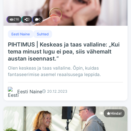
216
0
0
Eesti Naine
Suhted
PIHTIMUS | Keskeas ja taas vallaline: „Kui
tema minust lugu ei pea, siis vähemalt
austan iseennast.“
Olen keskeas ja taas vallaline. Õpin, kuidas
fantaseerimise asemel reaalsusega leppida.
Eesti Naine
20.12.2023
Hinda!