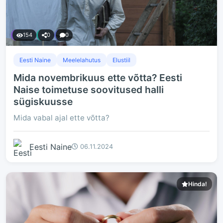
154
0
0
Eesti Naine
Meelelahutus
Elustiil
Mida novembrikuus ette võtta? Eesti
Naise toimetuse soovitused halli
sügiskuusse
Mida vabal ajal ette võtta?
Eesti Naine
06.11.2024
Hinda!