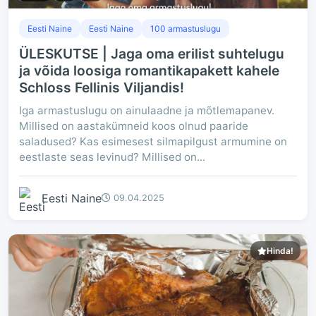
Eesti Naine
Eesti Naine
100 armastuslugu
ÜLESKUTSE | Jaga oma erilist suhtelugu
ja võida loosiga romantikapakett kahele
Schloss Fellinis Viljandis!
Iga armastuslugu on ainulaadne ja mõtlemapanev.
Millised on aastakümneid koos olnud paaride
saladused? Kas esimesest silmapilgust armumine on
eestlaste seas levinud? Millised on...
Eesti Naine
09.04.2025
Hinda!