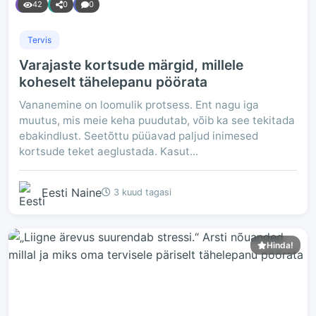
42
0
0
Tervis
Varajaste kortsude märgid, millele
koheselt tähelepanu pöörata
Vananemine on loomulik protsess. Ent nagu iga
muutus, mis meie keha puudutab, võib ka see tekitada
ebakindlust. Seetõttu püüavad paljud inimesed
kortsude teket aeglustada. Kasut...
Eesti Naine
3 kuud tagasi
Hinda!