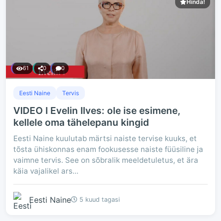
Hinda!
61
0
0
Eesti Naine
Tervis
VIDEO I Evelin Ilves: ole ise esimene,
kellele oma tähelepanu kingid
Eesti Naine kuulutab märtsi naiste tervise kuuks, et
tõsta ühiskonnas enam fookusesse naiste füüsiline ja
vaimne tervis. See on sõbralik meeldetuletus, et ära
käia vajalikel ars...
Eesti Naine
5 kuud tagasi