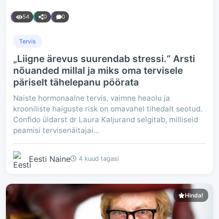
54
0
0
Tervis
„Liigne ärevus suurendab stressi.“ Arsti
nõuanded millal ja miks oma tervisele
päriselt tähelepanu pöörata
Naiste hormonaalne tervis, vaimne heaolu ja
krooniliste haiguste risk on omavahel tihedalt seotud.
Confido üldarst dr Laura Kaljurand selgitab, milliseid
peamisi tervisenäitajai...
Eesti Naine
4 kuud tagasi
Hinda!