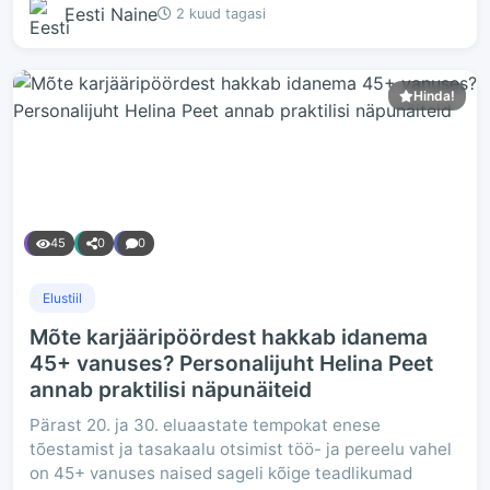
Eesti Naine
2 kuud tagasi
Hinda!
45
0
0
Elustiil
Mõte karjääripöördest hakkab idanema
45+ vanuses? Personalijuht Helina Peet
annab praktilisi näpunäiteid
Pärast 20. ja 30. eluaastate tempokat enese
tõestamist ja tasakaalu otsimist töö- ja pereelu vahel
on 45+ vanuses naised sageli kõige teadlikumad