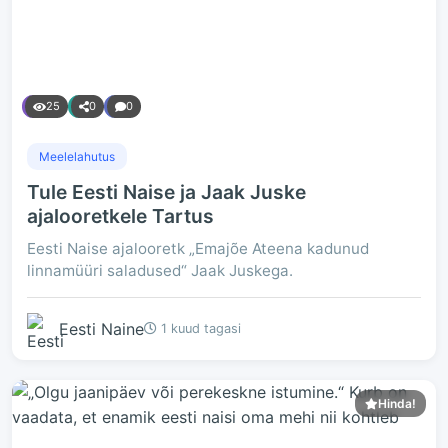
25
0
0
Meelelahutus
Tule Eesti Naise ja Jaak Juske
ajalooretkele Tartus
Eesti Naise ajalooretk „Emajõe Ateena kadunud
linnamüüri saladused“ Jaak Juskega.
Eesti Naine
1 kuud tagasi
Hinda!