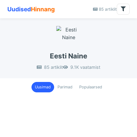
Uudised
Hinnang
85 artiklit
Eesti Naine
85 artiklit
9.1K vaatamist
Uusimad
Parimad
Populaarsed