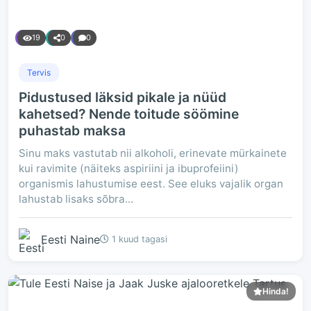
19
0
0
Tervis
Pidustused läksid pikale ja nüüd
kahetsed? Nende toitude söömine
puhastab maksa
Sinu maks vastutab nii alkoholi, erinevate mürkainete
kui ravimite (näiteks aspiriini ja ibuprofeiini)
organismis lahustumise eest. See eluks vajalik organ
lahustab lisaks sõbra...
Eesti Naine
1 kuud tagasi
Hinda!