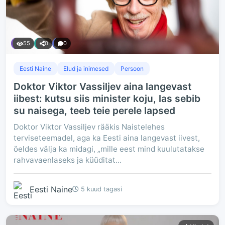
55
0
0
Eesti Naine
Elud ja inimesed
Persoon
Doktor Viktor Vassiljev aina langevast
iibest: kutsu siis minister koju, las sebib
su naisega, teeb teie perele lapsed
Doktor Viktor Vassiljev rääkis Naistelehes
terviseteemadel, aga ka Eesti aina langevast iivest,
öeldes välja ka midagi, „mille eest mind kuulutatakse
rahvavaenlaseks ja küüditat...
Eesti Naine
5 kuud tagasi