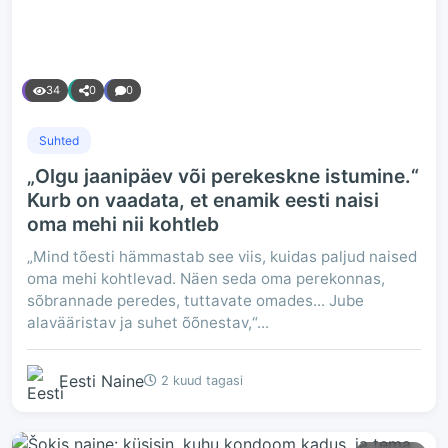
34
0
0
Suhted
„Olgu jaanipäev või perekeskne istumine.“
Kurb on vaadata, et enamik eesti naisi
oma mehi nii kohtleb
„Mind tõesti hämmastab see viis, kuidas paljud naised
oma mehi kohtlevad. Näen seda oma perekonnas,
sõbrannade peredes, tuttavate omades... Jube
alavääristav ja suhet õõnestav,“...
Eesti Naine
2 kuud tagasi