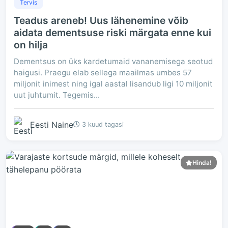
Tervis
Teadus areneb! Uus lähenemine võib
aidata dementsuse riski märgata enne kui
on hilja
Dementsus on üks kardetumaid vananemisega seotud
haigusi. Praegu elab sellega maailmas umbes 57
miljonit inimest ning igal aastal lisandub ligi 10 miljonit
uut juhtumit. Tegemis...
Eesti Naine
3 kuud tagasi
Hinda!