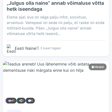
„Julgus olla naine“ annab võimaluse võtta
hetk iseendaga
Elame ajal, kus on väga palju infot, soovitusi,
arvamusi. Vahepeal on seda nii palju, et raske on enda
mõtteid kuulda. Päev „Julgus olla naine“ annab
võimaluse võtta hetk iseend...
Eesti Naine
3 kuud tagasi
Hinda!
41
0
0