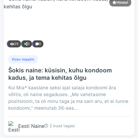
Hinda!
29
0
0
Kirev maailm
Šokis naine: küsisin, kuhu kondoom
kadus, ja tema kehitas õlgu
Kui Mia* kaaslane seksi ajal salaja kondoomi ära
võttis, oli naine segaduses. „Me vahetasime
positsiooni, ta oli minu taga ja ma sain aru, et ei tunne
kondoomi,“ meenutab 36-aas...
Eesti Naine
2 kuud tagasi