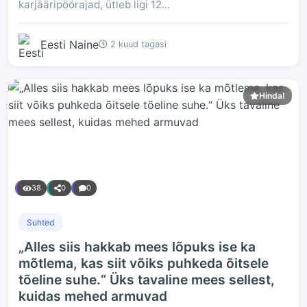
karjääripöörajad, ütleb ligi 12...
Eesti Naine
2 kuud tagasi
Hinda!
38
0
0
Suhted
„Alles siis hakkab mees lõpuks ise ka
mõtlema, kas siit võiks puhkeda õitsele
tõeline suhe.“ Üks tavaline mees sellest,
kuidas mehed armuvad