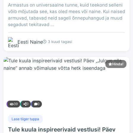
Armastus on universaalne tunne, kuid teekond selleni
võib mõjutada see, kas oled mees või naine. Kui naised
armuvad, tabavad neid sageli õnnepuhangud ja muud
segadust tekitavad ...
Eesti Naine
3 kuud tagasi
Hinda!
39
0
0
Lase tiiger tuppa
Tule kuula inspireerivaid vestlusi! Päev