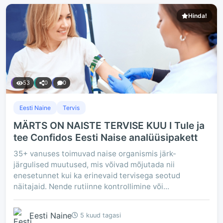
Hinda!
53
0
0
Eesti Naine
Tervis
MÄRTS ON NAISTE TERVISE KUU I Tule ja
tee Confidos Eesti Naise analüüsipakett
35+ vanuses toimuvad naise organismis järk-
järgulised muutused, mis võivad mõjutada nii
enesetunnet kui ka erinevaid tervisega seotud
näitajaid. Nende rutiinne kontrollimine või...
Eesti Naine
5 kuud tagasi