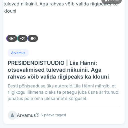
7
0
0
Arvamus
PRESIDENDISTUUDIO | Liia Hänni:
otsevalimised tulevad niikuinii. Aga
rahvas võib valida riigipeaks ka klouni
Eesti põhiseaduse üks autoreid Liia Hänni märgib, et
riigikogu liikmena oleks ta praegu juba üsna ärritunud:
juhatus pole oma ülesannete kõrgusel.
Arvamus
6 päeva tagasi