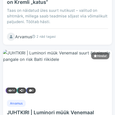
on Kremli „katus“
Taas on näidatud üles suurt nutikust – valitud on
sihtmärk, millega saab teadmise sõjast viia võimalikult
paljudeni. Töötab hästi.
Arvamus
2 näd tagasi
Hinda!
14
0
0
Arvamus
JUHTKIRI | Luminori müük Venemaal