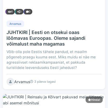
6
0
0
Arvamus
JUHTKIRI | Eesti on otsekui oaas
lõõmavas Euroopas. Oleme sajandi
võimalust maha magamas
Võib-olla pole Eestis tähele pandud, et maailm
põgeneb praegu kuuma eest. Miks muidu ei näe me
agressiivset reklaamikampaaniat, et pakkuda
turistidele leevenduseks Eesti jahedust?
Arvamus
3 päeva tagasi
Hinda!