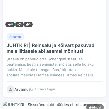
8
0
0
Arvamus
JUHTKIRI | Reinsalu ja Kõlvart pakuvad
meie liitlasele abi asemel mõnitusi
„Itaalia on pannud ette Schengeni staatuse
peatamise. Eesti siseminister mõistis selle hoiaku
hukka. Ma ei ole temaga nõus,“ kirjutab
sotsiaalmeedias Isamaa esimees Urmas Reinsalu.
Arvamus
4 päeva tagasi
Hinda!