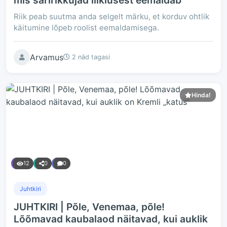
mis saririkkujad liiklusest eemaldab
Riik peab suutma anda selgelt märku, et korduv ohtlik
käitumine lõpeb roolist eemaldamisega.
Arvamus
2 näd tagasi
Hinda!
12
0
0
Juhtkiri
JUHTKIRI | Põle, Venemaa, põle!
Lõõmavad kaubalaod näitavad, kui auklik