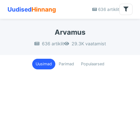
Uudised
Hinnang
636 artiklit
Arvamus
636 artiklit
29.3K vaatamist
Uusimad
Parimad
Populaarsed