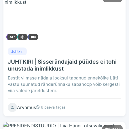
7
0
0
Juhtkiri
JUHTKIRI | Sisserändajaid püüdes ei tohi
unustada inimlikkust
Eestit viimase nädala jooksul tabanud ennekõike Läti
vastu suunatud ränderünnaku sabahoop võib kergesti
viia valede järeldusteni.
Arvamus
6 päeva tagasi
Hinda!