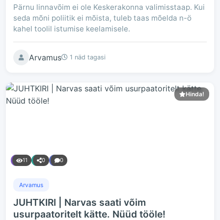
Pärnu linnavõim ei ole Keskerakonna valimisstaap. Kui
seda mõni poliitik ei mõista, tuleb taas mõelda n-ö
kahel toolil istumise keelamisele.
Arvamus
1 näd tagasi
Hinda!
11
0
0
Arvamus
JUHTKIRI | Narvas saati võim
usurpaatoritelt kätte. Nüüd tööle!