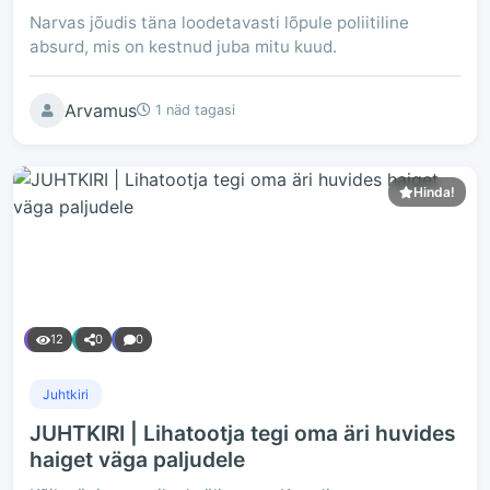
Narvas jõudis täna loodetavasti lõpule poliitiline
absurd, mis on kestnud juba mitu kuud.
Arvamus
1 näd tagasi
Hinda!
12
0
0
Juhtkiri
JUHTKIRI | Lihatootja tegi oma äri huvides
haiget väga paljudele