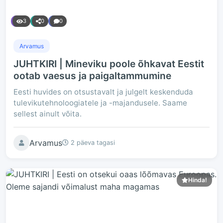
3
0
0
Arvamus
JUHTKIRI | Mineviku poole õhkavat Eestit
ootab vaesus ja paigaltammumine
Eesti huvides on otsustavalt ja julgelt keskenduda
tulevikutehnoloogiatele ja -majandusele. Saame
sellest ainult võita.
Arvamus
2 päeva tagasi
Hinda!