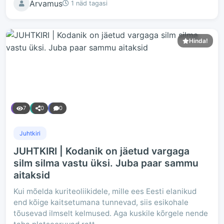
Arvamus
1 näd tagasi
Hinda!
7
0
0
Juhtkiri
JUHTKIRI | Kodanik on jäetud vargaga
silm silma vastu üksi. Juba paar sammu
aitaksid
Kui mõelda kuriteoliikidele, mille ees Eesti elanikud
end kõige kaitsetumana tunnevad, siis esikohale
tõusevad ilmselt kelmused. Aga kuskile kõrgele nende