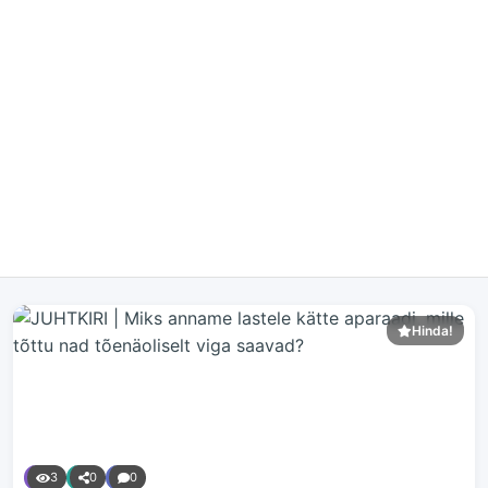
Hinda!
3
0
0