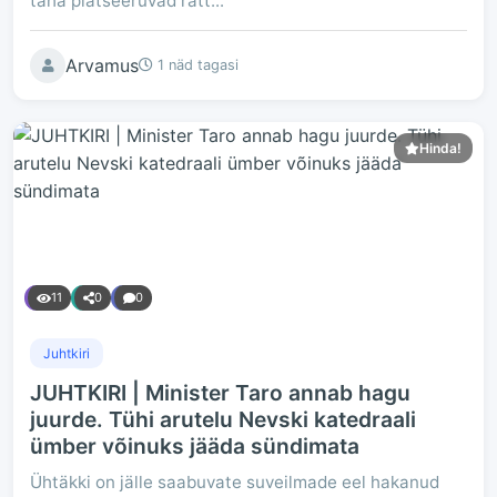
taha platseeruvad ratt...
Arvamus
1 näd tagasi
Hinda!
11
0
0
Juhtkiri
JUHTKIRI | Minister Taro annab hagu
juurde. Tühi arutelu Nevski katedraali
ümber võinuks jääda sündimata
Ühtäkki on jälle saabuvate suveilmade eel hakanud