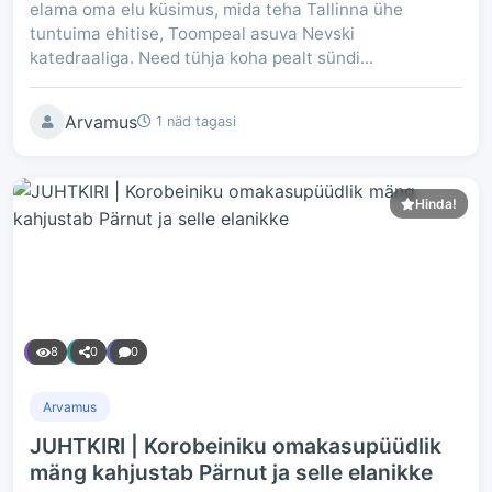
elama oma elu küsimus, mida teha Tallinna ühe
tuntuima ehitise, Toompeal asuva Nevski
katedraaliga. Need tühja koha pealt sündi...
Arvamus
1 näd tagasi
Hinda!
8
0
0
Arvamus
JUHTKIRI | Korobeiniku omakasupüüdlik
mäng kahjustab Pärnut ja selle elanikke