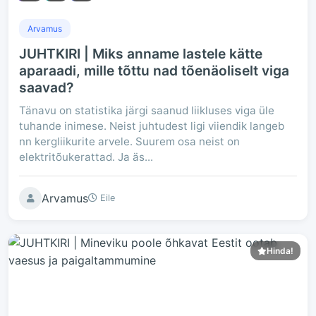
Arvamus
JUHTKIRI | Miks anname lastele kätte
aparaadi, mille tõttu nad tõenäoliselt viga
saavad?
Tänavu on statistika järgi saanud liikluses viga üle
tuhande inimese. Neist juhtudest ligi viiendik langeb
nn kergliikurite arvele. Suurem osa neist on
elektritõukerattad. Ja äs...
Arvamus
Eile
Hinda!