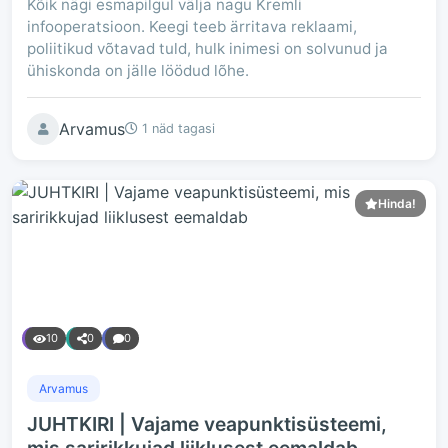
Kõik nägi esmapilgul välja nagu Kremli
infooperatsioon. Keegi teeb ärritava reklaami,
poliitikud võtavad tuld, hulk inimesi on solvunud ja
ühiskonda on jälle löödud lõhe.
Arvamus
1 näd tagasi
Hinda!
10
0
0
Arvamus
JUHTKIRI | Vajame veapunktisüsteemi,