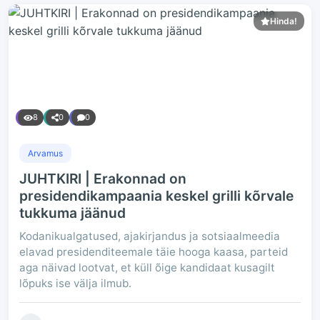
Hinda!
8
0
0
Arvamus
JUHTKIRI | Erakonnad on
presidendikampaania keskel grilli kõrvale
tukkuma jäänud
Kodanikualgatused, ajakirjandus ja sotsiaalmeedia
elavad presidenditeemale täie hooga kaasa, parteid
aga näivad lootvat, et küll õige kandidaat kusagilt
lõpuks ise välja ilmub.