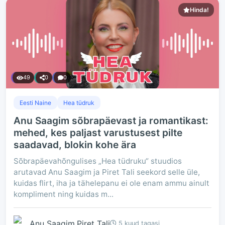
Hinda!
49
0
0
Eesti Naine
Hea tüdruk
Anu Saagim sõbrapäevast ja romantikast:
mehed, kes paljast varustusest pilte
saadavad, blokin kohe ära
Sõbrapäevahõngulises „Hea tüdruku“ stuudios
arutavad Anu Saagim ja Piret Tali seekord selle üle,
kuidas flirt, iha ja tähelepanu ei ole enam ammu ainult
kompliment ning kuidas m...
Anu Saagim,Piret Tali
5 kuud tagasi