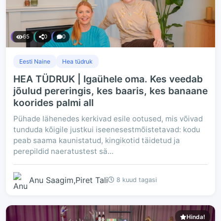
65
0
0
Eesti Naine
Hea tüdruk
HEA TÜDRUK | Igaühele oma. Kes veedab
jõulud pereringis, kes baaris, kes banaane
koorides palmi all
Pühade lähenedes kerkivad esile ootused, mis võivad
tunduda kõigile justkui iseenesestmõistetavad: kodu
peab saama kaunistatud, kingikotid täidetud ja
perepildid naeratustest sä...
Anu Saagim,Piret Tali
8 kuud tagasi
Hinda!