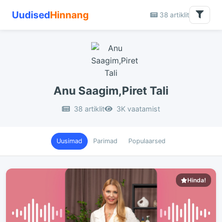
Uudised
Hinnang
38 artiklit
Anu Saagim,Piret Tali
38 artiklit
3K vaatamist
Uusimad
Parimad
Populaarsed
Hinda!