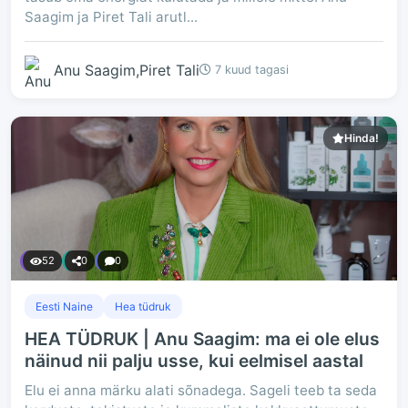
Saagim ja Piret Tali arutl...
Anu Saagim,Piret Tali
7 kuud tagasi
Hinda!
52
0
0
Eesti Naine
Hea tüdruk
HEA TÜDRUK | Anu Saagim: ma ei ole elus
näinud nii palju usse, kui eelmisel aastal
Elu ei anna märku alati sõnadega. Sageli teeb ta seda