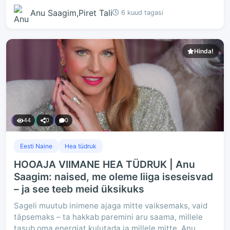
Anu Saagim,Piret Tali
6 kuud tagasi
Hinda!
44
0
0
Eesti Naine
Hea tüdruk
HOOAJA VIIMANE HEA TÜDRUK | Anu
Saagim: naised, me oleme liiga iseseisvad
– ja see teeb meid üksikuks
Sageli muutub inimene ajaga mitte vaiksemaks, vaid
täpsemaks – ta hakkab paremini aru saama, millele
tasub oma energiat kulutada ja millele mitte. Anu