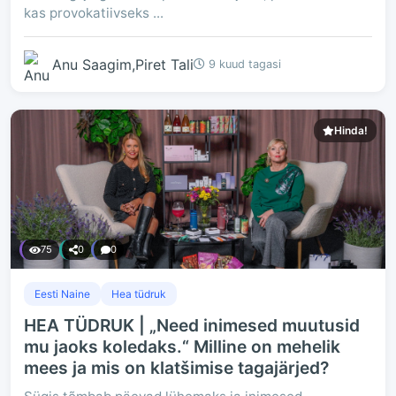
kas provokatiivseks ...
Anu Saagim,Piret Tali
9 kuud tagasi
Hinda!
75
0
0
Eesti Naine
Hea tüdruk
HEA TÜDRUK | „Need inimesed muutusid
mu jaoks koledaks.“ Milline on mehelik
mees ja mis on klatšimise tagajärjed?