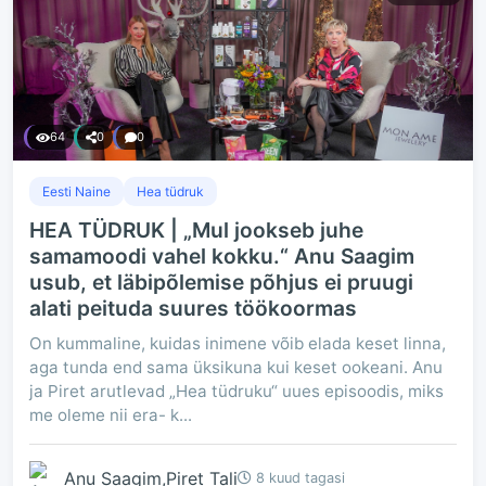
64
0
0
Eesti Naine
Hea tüdruk
HEA TÜDRUK | „Mul jookseb juhe
samamoodi vahel kokku.“ Anu Saagim
usub, et läbipõlemise põhjus ei pruugi
alati peituda suures töökoormas
On kummaline, kuidas inimene võib elada keset linna,
aga tunda end sama üksikuna kui keset ookeani. Anu
ja Piret arutlevad „Hea tüdruku“ uues episoodis, miks
me oleme nii era- k...
Anu Saagim,Piret Tali
8 kuud tagasi