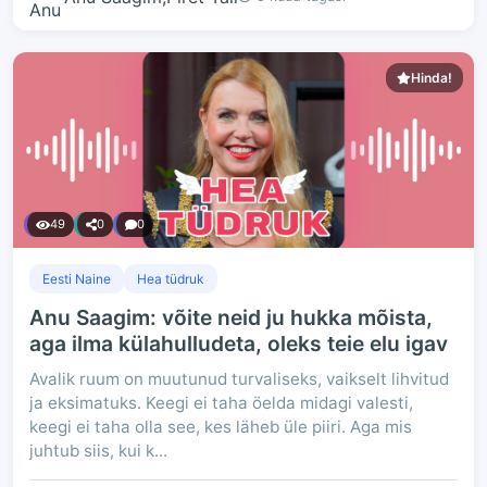
Hinda!
49
0
0
Eesti Naine
Hea tüdruk
Anu Saagim: võite neid ju hukka mõista,
aga ilma külahulludeta, oleks teie elu igav
Avalik ruum on muutunud turvaliseks, vaikselt lihvitud
ja eksimatuks. Keegi ei taha öelda midagi valesti,
keegi ei taha olla see, kes läheb üle piiri. Aga mis
juhtub siis, kui k...