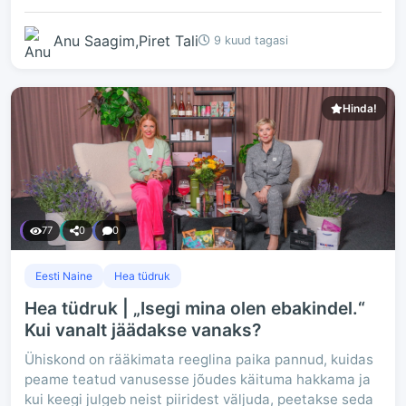
Anu Saagim,Piret Tali
9 kuud tagasi
Hinda!
77
0
0
Eesti Naine
Hea tüdruk
Hea tüdruk | „Isegi mina olen ebakindel.“
Kui vanalt jäädakse vanaks?
Ühiskond on rääkimata reeglina paika pannud, kuidas
peame teatud vanusesse jõudes käituma hakkama ja
kui keegi julgeb neist piiridest väljuda, peetakse seda