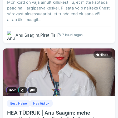
Mõnikord on vaja ainult killukest ilu, et mitte kaotada
pead halli argipäeva keskel. Piisata võib näiteks ühest
säravast aksessuaarist, et tunda end elusana või
aitab üks maagil...
Anu Saagim,Piret Tali
7 kuud tagasi
Hinda!
52
0
0
Eesti Naine
Hea tüdruk
HEA TÜDRUK | Anu Saagim: mehe