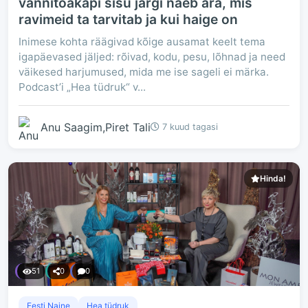
vannitoakapi sisu järgi näeb ära, mis
ravimeid ta tarvitab ja kui haige on
Inimese kohta räägivad kõige ausamat keelt tema
igapäevased jäljed: rõivad, kodu, pesu, lõhnad ja need
väikesed harjumused, mida me ise sageli ei märka.
Podcast’i „Hea tüdruk“ v...
Anu Saagim,Piret Tali
7 kuud tagasi
Hinda!
51
0
0
Eesti Naine
Hea tüdruk