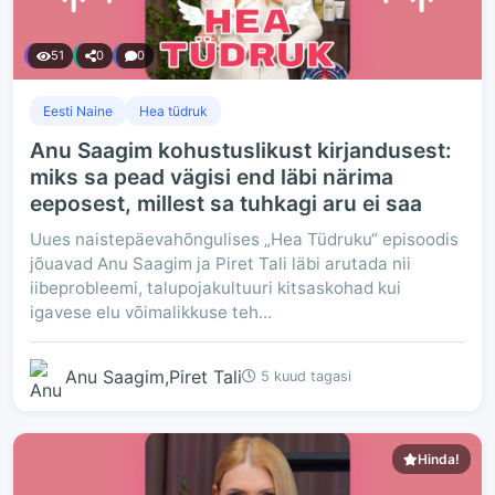
51
0
0
Eesti Naine
Hea tüdruk
Anu Saagim kohustuslikust kirjandusest:
miks sa pead vägisi end läbi närima
eeposest, millest sa tuhkagi aru ei saa
Uues naistepäevahõngulises „Hea Tüdruku“ episoodis
jõuavad Anu Saagim ja Piret Tali läbi arutada nii
iibeprobleemi, talupojakultuuri kitsaskohad kui
igavese elu võimalikkuse teh...
Anu Saagim,Piret Tali
5 kuud tagasi
Hinda!