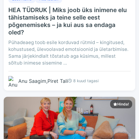
HEA TÜDRUK | Miks joob üks inimene elu
tähistamiseks ja teine selle eest
põgenemiseks – ja kui aus sa endaga
oled?
Pühadeaeg toob esile korduvad rütmid – kingitused,
kohustused, ülevoolavad emotsioonid ja ületarbimise.
Sama järjekindlalt tõstatub aga küsimus, millest
sõltub inimese sisemine ...
Anu Saagim,Piret Tali
8 kuud tagasi
Hinda!