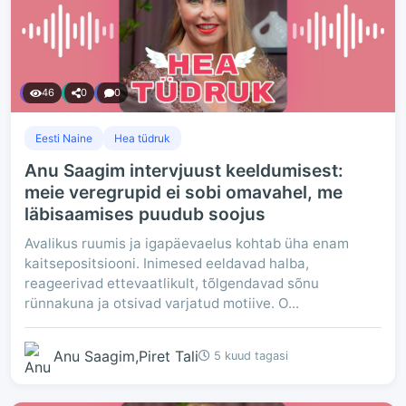
46
0
0
Eesti Naine
Hea tüdruk
Anu Saagim intervjuust keeldumisest:
meie veregrupid ei sobi omavahel, me
läbisaamises puudub soojus
Avalikus ruumis ja igapäevaelus kohtab üha enam
kaitsepositsiooni. Inimesed eeldavad halba,
reageerivad ettevaatlikult, tõlgendavad sõnu
rünnakuna ja otsivad varjatud motiive. O...
Anu Saagim,Piret Tali
5 kuud tagasi