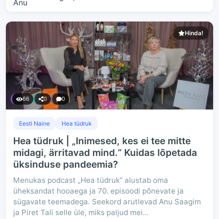
Hinda!
66
0
0
Eesti Naine
Hea tüdruk
Hea tüdruk | „Inimesed, kes ei tee mitte
midagi, ärritavad mind.“ Kuidas lõpetada
üksinduse pandeemia?
Menukas podcast „Hea tüdruk“ alustab oma
üheksandat hooaega ja 70. episoodi põnevate ja
sügavate teemadega. Seekord arutlevad Anu Saagim
ja Piret Tali selle üle, miks paljud mei...