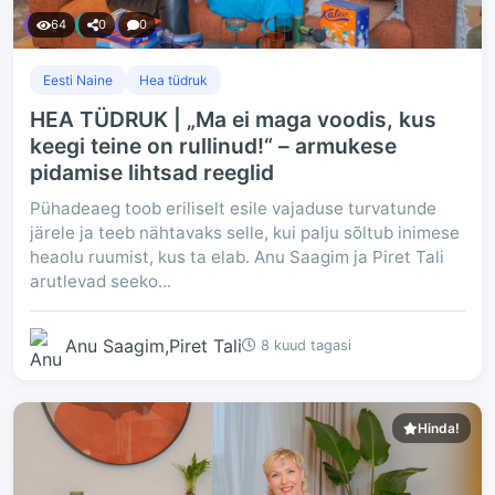
64
0
0
Eesti Naine
Hea tüdruk
HEA TÜDRUK | „Ma ei maga voodis, kus
keegi teine on rullinud!“ – armukese
pidamise lihtsad reeglid
Pühadeaeg toob eriliselt esile vajaduse turvatunde
järele ja teeb nähtavaks selle, kui palju sõltub inimese
heaolu ruumist, kus ta elab. Anu Saagim ja Piret Tali
arutlevad seeko...
Anu Saagim,Piret Tali
8 kuud tagasi
Hinda!