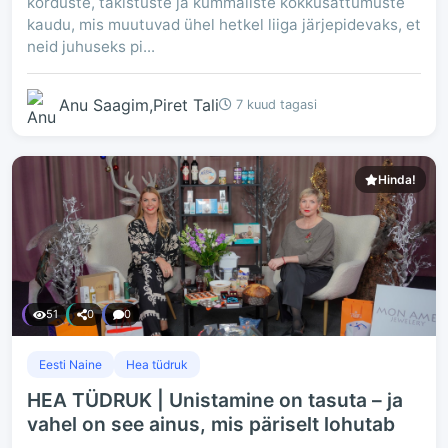
korduste, takistuste ja kummaliste kokkusattumuste
kaudu, mis muutuvad ühel hetkel liiga järjepidevaks, et
neid juhuseks pi...
Anu Saagim,Piret Tali
7 kuud tagasi
Hinda!
51
0
0
Eesti Naine
Hea tüdruk
HEA TÜDRUK | Unistamine on tasuta – ja
vahel on see ainus, mis päriselt lohutab