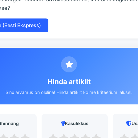
akse?
e (Eesti Ekspress)
Hinda artiklit
Sinu arvamus on oluline! Hinda artiklit kolme kriteeriumi alusel.
dhinnang
Kasulikkus
Us