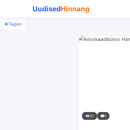
Uudised
Hinnang
Tagasi
37
0