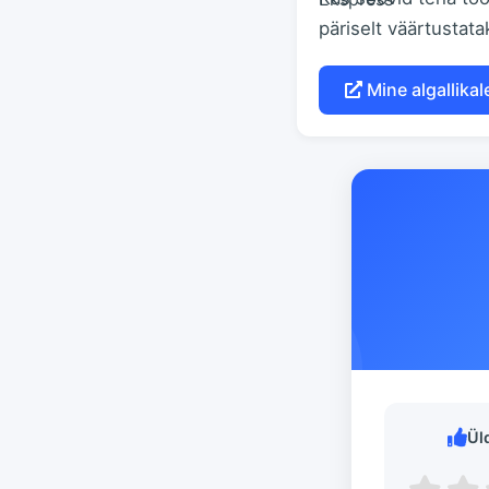
päriselt väärtustat
Mine algallikal
Ül