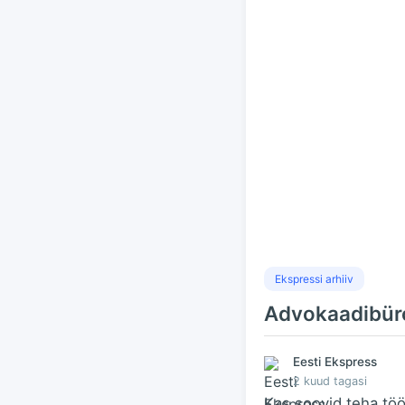
Ekspressi arhiiv
Advokaadibür
Eesti Ekspress
2 kuud tagasi
Kas soovid teha töö