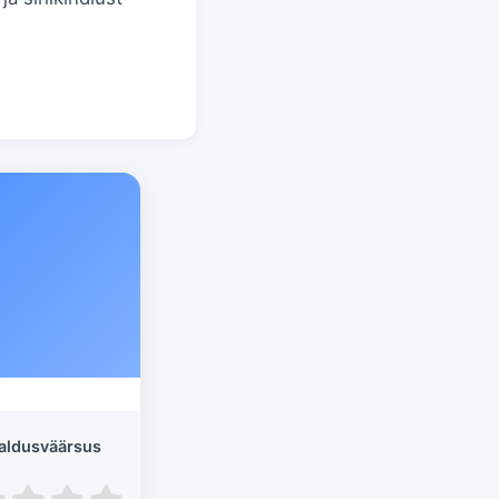
aldusväärsus