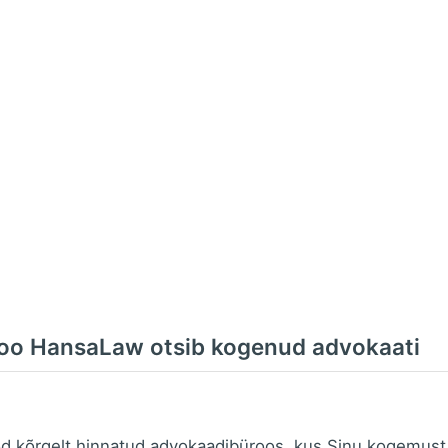
oo HansaLaw otsib kogenud advokaati
d kõrgelt hinnatud advokaadibüroos, kus Sinu kogemust j