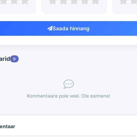
Saada hinnang
rid
0
Kommentaare pole veel. Ole esimene!
entaar