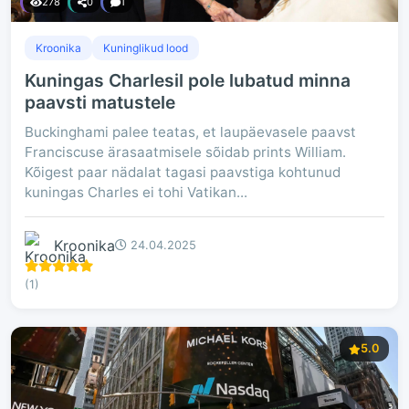
278
0
1
Kroonika
Kuninglikud lood
Kuningas Charlesil pole lubatud minna
paavsti matustele
Buckinghami palee teatas, et laupäevasele paavst
Franciscuse ärasaatmisele sõidab prints William.
Kõigest paar nädalat tagasi paavstiga kohtunud
kuningas Charles ei tohi Vatikan...
Kroonika
24.04.2025
(1)
5.0