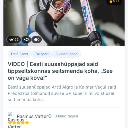
5.0
165
0
0
Delfi Sport
Talisport
Suusahüpped
VIDEO | Eesti suusahüppajad said
tippseltskonnas seitsmenda koha. „See
on väga kõva!“
Eesti suusahüppajad Artti Aigro ja Kaimar Vagul said
Predazzos toimunud suvise GP supertiimi võistlusel
seitsmenda koha.
Rasmus Vatter
10 kuud tagasi