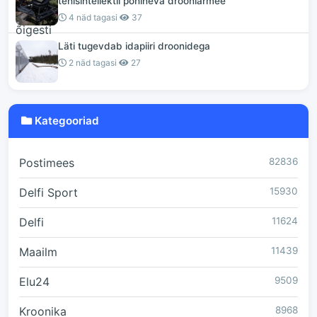
tehisintellektil põhineva drooniarmee
4 näd tagasi
37
Läti tugevdab idapiiri droonidega
2 näd tagasi
27
Kategooriad
Postimees
82836
Delfi Sport
15930
Delfi
11624
Maailm
11439
Elu24
9509
Kroonika
8968