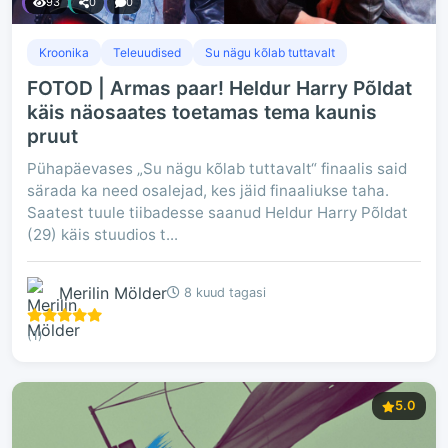
93
0
0
Kroonika
Teleuudised
Su nägu kõlab tuttavalt
FOTOD | Armas paar! Heldur Harry Põldat
käis näosaates toetamas tema kaunis
pruut
Pühapäevases „Su nägu kõlab tuttavalt“ finaalis said
särada ka need osalejad, kes jäid finaaliukse taha.
Saatest tuule tiibadesse saanud Heldur Harry Põldat
(29) käis stuudios t...
Merilin Mölder
8 kuud tagasi
(1)
5.0