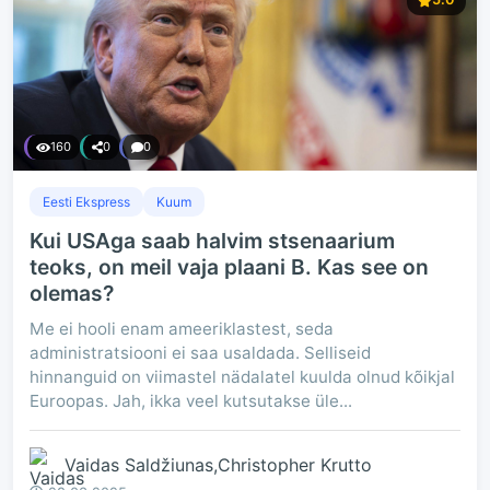
160
0
0
Eesti Ekspress
Kuum
Kui USAga saab halvim stsenaarium
teoks, on meil vaja plaani B. Kas see on
olemas?
Me ei hooli enam ameeriklastest, seda
administratsiooni ei saa usaldada. Selliseid
hinnanguid on viimastel nädalatel kuulda olnud kõikjal
Euroopas. Jah, ikka veel kutsutakse üle...
Vaidas Saldžiunas,Christopher Krutto