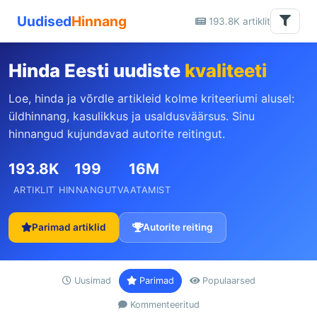
Uudised
Hinnang
193.8K artiklit
Hinda Eesti uudiste
kvaliteeti
Loe, hinda ja võrdle artikleid kolme kriteeriumi alusel:
üldhinnang, kasulikkus ja usaldusväärsus. Sinu
hinnangud kujundavad autorite reitingut.
193.8K
199
16M
ARTIKLIT
HINNANGUT
VAATAMIST
Parimad artiklid
Autorite reiting
Uusimad
Parimad
Populaarsed
Kommenteeritud