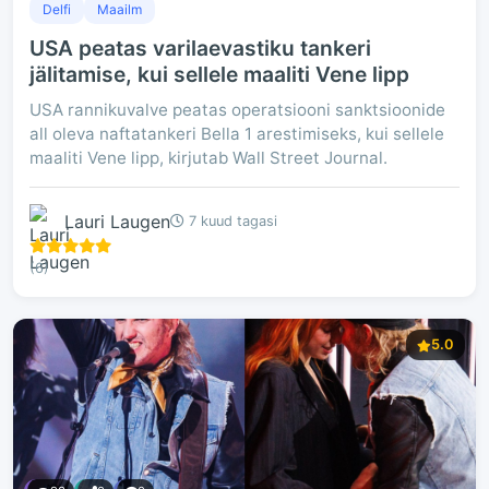
Delfi
Maailm
USA peatas varilaevastiku tankeri
jälitamise, kui sellele maaliti Vene lipp
USA rannikuvalve peatas operatsiooni sanktsioonide
all oleva naftatankeri Bella 1 arestimiseks, kui sellele
maaliti Vene lipp, kirjutab Wall Street Journal.
Lauri Laugen
7 kuud tagasi
(6)
5.0