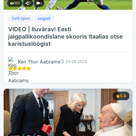
163
0
0
Delfi Sport
Jalgpall
VIDEO | Iluvärav! Eesti
jalgpallikoondislane skooris Itaalias otse
karistuslöögist
Ken Thor Aabrams
24.04.2025
(1)
5.0