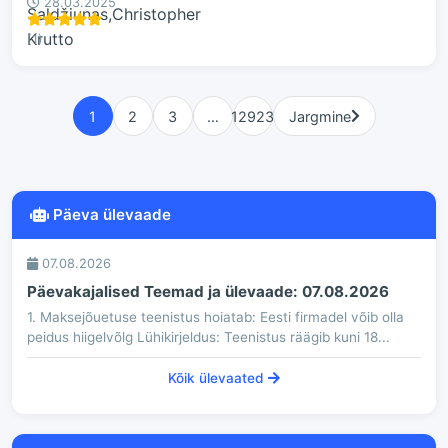
28.03.2025
(1)
1
2
3
…
12923
Jargmine
Päeva ülevaade
07.08.2026
Päevakajalised Teemad ja ülevaade: 07.08.2026
1. Maksejõuetuse teenistus hoiatab: Eesti firmadel võib olla
peidus hiigelvõlg Lühikirjeldus: Teenistus räägib kuni 18...
Kõik ülevaated