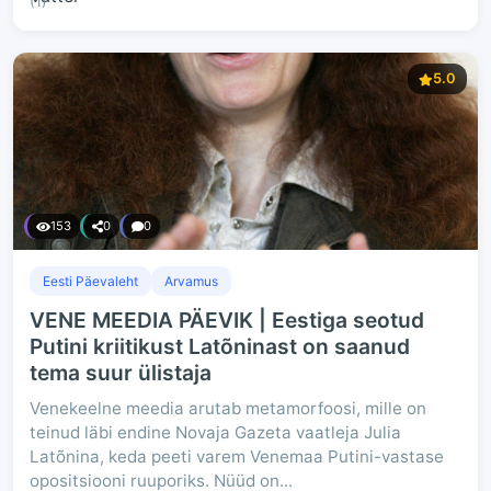
(1)
5.0
153
0
0
Eesti Päevaleht
Arvamus
VENE MEEDIA PÄEVIK | Eestiga seotud
Putini kriitikust Latõninast on saanud
tema suur ülistaja
Venekeelne meedia arutab metamorfoosi, mille on
teinud läbi endine Novaja Gazeta vaatleja Julia
Latõnina, keda peeti varem Venemaa Putini-vastase
opositsiooni ruuporiks. Nüüd on...