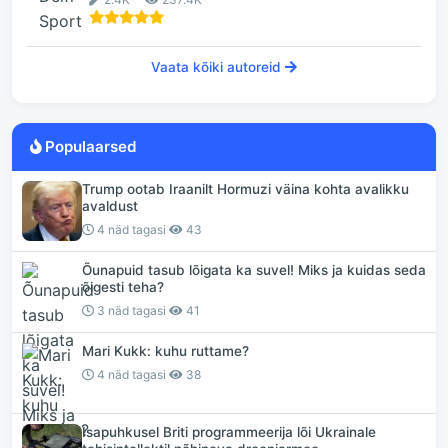
Vaata kõiki autoreid
Populaarsed
Trump ootab Iraanilt Hormuzi väina kohta avalikku
avaldust
4 näd tagasi
43
Õunapuid tasub lõigata ka suvel! Miks ja kuidas seda
õigesti teha?
3 näd tagasi
41
Mari Kukk: kuhu ruttame?
4 näd tagasi
38
Isapuhkusel Briti programmeerija lõi Ukrainale