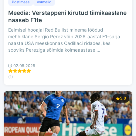
Postimees
Vormelid
Meedia: Verstappeni kirutud tiimikaaslane
naaseb F1te
Eelmisel hooajal Red Bullist minema löödud
mehhiklane Sergio Perez võib 2026. aastal F1-sarja
naasta USA meeskonnas Cadillaci ridades, kes
sooviks Pereziga sõlmida kolmeaastase ...
02.05.2025
(1)
5.0