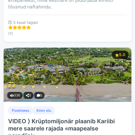
ettepanekut, mille eesmärk on pidurdada kiiresti
tõusnud naftahindu.
5 kuud tagasi
(1)
5.0
336
0
0
Postimees
Kirev elu
VIDEO ⟩ Krüptomiljonär plaanib Kariibi
mere saarele rajada «maapealse