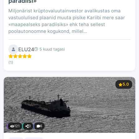
paradiisi»
Miljonärist krüptovaluutainvestor avalikustas oma
vastuolulised plaanid muuta pisike Kariibi mere saar
«maapealseks paradiisiks» ehk teha sellest
poolautonoomne kogukond, millel...
ELU24
5 kuud tagasi
(1)
5.0
121
0
6