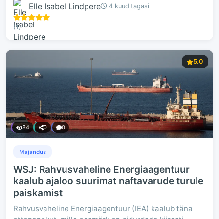
Elle Isabel Lindpere
4 kuud tagasi
(1)
5.0
84
0
0
Majandus
WSJ: Rahvusvaheline Energiaagentuur
kaalub ajaloo suurimat naftavarude turule
paiskamist
Rahvusvaheline Energiaagentuur (IEA) kaalub täna