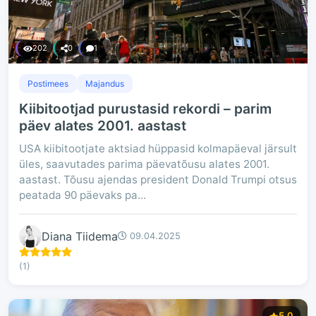
202
0
1
Postimees
Majandus
Kiibitootjad purustasid rekordi – parim
päev alates 2001. aastast
USA kiibitootjate aktsiad hüppasid kolmapäeval järsult
üles, saavutades parima päevatõusu alates 2001.
aastast. Tõusu ajendas president Donald Trumpi otsus
peatada 90 päevaks pa...
Diana Tiidema
09.04.2025
(1)
5.0