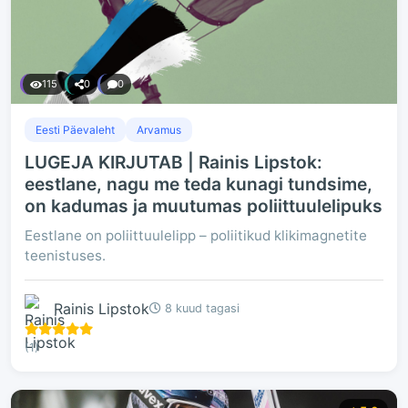
115
0
0
Eesti Päevaleht
Arvamus
LUGEJA KIRJUTAB | Rainis Lipstok:
eestlane, nagu me teda kunagi tundsime,
on kadumas ja muutumas poliittuulelipuks
Eestlane on poliittuulelipp – poliitikud klikimagnetite
teenistuses.
Rainis Lipstok
8 kuud tagasi
(1)