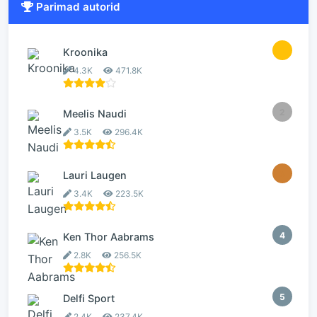
Parimad autorid
1
Kroonika
4.3K
471.8K
2
Meelis Naudi
3.5K
296.4K
3
Lauri Laugen
3.4K
223.5K
4
Ken Thor Aabrams
2.8K
256.5K
5
Delfi Sport
2.4K
237.4K