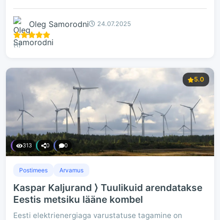
Oleg Samorodni
24.07.2025
(1)
5.0
313
0
0
Postimees
Arvamus
Kaspar Kaljurand ⟩ Tuulikuid arendatakse
Eestis metsiku lääne kombel
Eesti elektrienergiaga varustatuse tagamine on