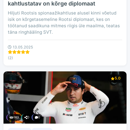
kahtlustatav on kõrge diplomaat
Hiljuti Rootsis spionaažikahtluse alusel kinni võetud
isik on kõrgetasemeline Rootsi diplomaat, kes on
töötanud saadikuna mitmes riigis üle maailma, teatas
täna ringhääling SVT.
13.05.2025
(2)
5.0
143
0
0