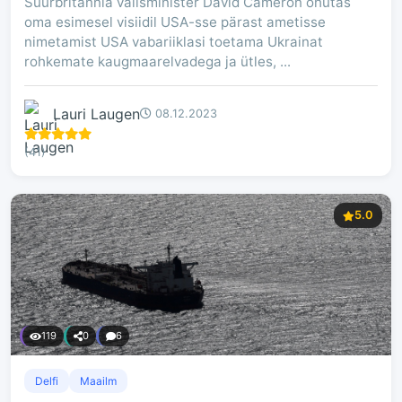
Suurbritannia välisminister David Cameron õhutas
oma esimesel visiidil USA-sse pärast ametisse
nimetamist USA vabariiklasi toetama Ukrainat
rohkemate kaugmaarelvadega ja ütles, ...
Lauri Laugen
08.12.2023
(41)
5.0
119
0
6
Delfi
Maailm