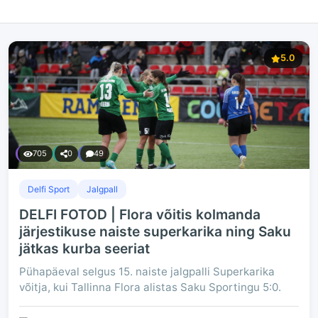
5.0
705
0
49
Delfi Sport
Jalgpall
DELFI FOTOD | Flora võitis kolmanda
järjestikuse naiste superkarika ning Saku
jätkas kurba seeriat
Pühapäeval selgus 15. naiste jalgpalli Superkarika
võitja, kui Tallinna Flora alistas Saku Sportingu 5:0.