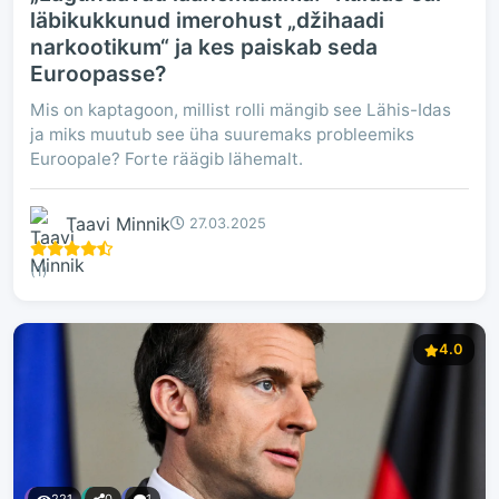
läbikukkunud imerohust „džihaadi
narkootikum“ ja kes paiskab seda
Euroopasse?
Mis on kaptagoon, millist rolli mängib see Lähis-Idas
ja miks muutub see üha suuremaks probleemiks
Euroopale? Forte räägib lähemalt.
Taavi Minnik
27.03.2025
(1)
4.0