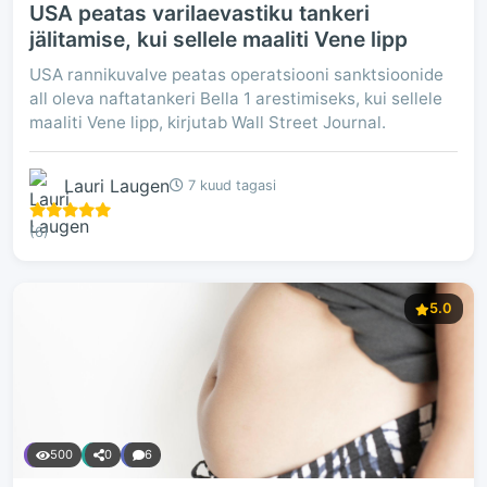
USA peatas varilaevastiku tankeri
jälitamise, kui sellele maaliti Vene lipp
USA rannikuvalve peatas operatsiooni sanktsioonide
all oleva naftatankeri Bella 1 arestimiseks, kui sellele
maaliti Vene lipp, kirjutab Wall Street Journal.
Lauri Laugen
7 kuud tagasi
(6)
5.0
500
0
6