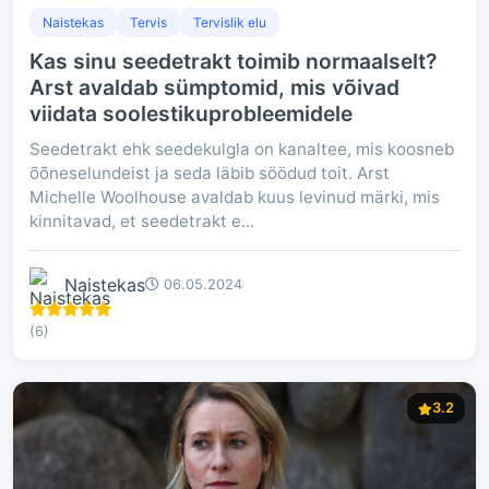
Naistekas
Tervis
Tervislik elu
Kas sinu seedetrakt toimib normaalselt?
Arst avaldab sümptomid, mis võivad
viidata soolestikuprobleemidele
Seedetrakt ehk seedekulgla on kanaltee, mis koosneb
õõneselundeist ja seda läbib söödud toit. Arst
Michelle Woolhouse avaldab kuus levinud märki, mis
kinnitavad, et seedetrakt e...
Naistekas
06.05.2024
(6)
3.2