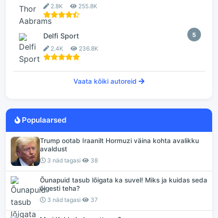
2.8K
255.8K
5
Delfi Sport
2.4K
236.8K
Vaata kõiki autoreid
Populaarsed
Trump ootab Iraanilt Hormuzi väina kohta avalikku
avaldust
3 näd tagasi
38
Õunapuid tasub lõigata ka suvel! Miks ja kuidas seda
õigesti teha?
3 näd tagasi
37