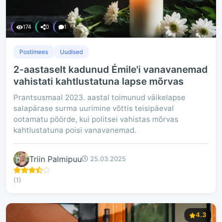
174
0
1
Postimees
Uudised
2-aastaselt kadunud Émile'i vanavanemad
vahistati kahtlustatuna lapse mõrvas
Prantsusmaal 2023. aastal toimunud väikelapse
salapärase surma uurimine võttis teisipäeval
ootamatu pöörde, kui politsei vahistas mõrvas
kahtlustatuna poisi vanavanemad.
Triin Palmipuu
25.03.2025
(1)
4.3