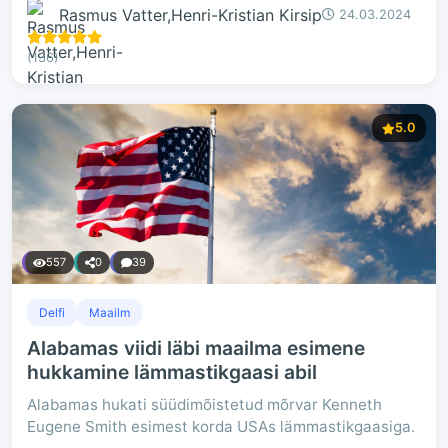
Rasmus Vatter,Henri-Kristian Kirsip
24.03.2024
(136)
5.0
557
0
39
Delfi
Maailm
Alabamas viidi läbi maailma esimene
hukkamine lämmastikgaasi abil
Alabamas hukati süüdimõistetud mõrvar Kenneth
Eugene Smith esimest korda USAs lämmastikgaasiga.