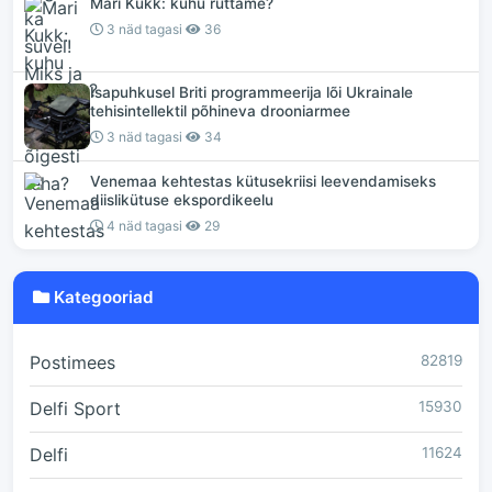
Mari Kukk: kuhu ruttame?
3 näd tagasi
36
Isapuhkusel Briti programmeerija lõi Ukrainale
tehisintellektil põhineva drooniarmee
3 näd tagasi
34
Venemaa kehtestas kütusekriisi leevendamiseks
diislikütuse ekspordikeelu
4 näd tagasi
29
Kategooriad
Postimees
82819
Delfi Sport
15930
Delfi
11624