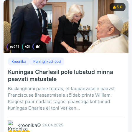
5.0
278
0
1
Kroonika
Kuninglikud lood
Kuningas Charlesil pole lubatud minna
paavsti matustele
Buckinghami palee teatas, et laupäevasele paavst
Franciscuse ärasaatmisele sõidab prints William.
Kõigest paar nädalat tagasi paavstiga kohtunud
kuningas Charles ei tohi Vatikan...
Kroonika
24.04.2025