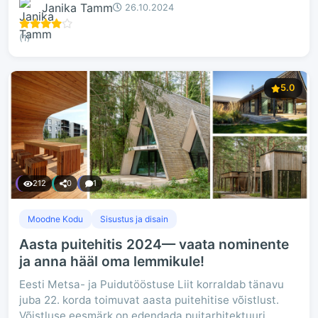
Janika Tamm
26.10.2024
(1)
5.0
212
0
1
Moodne Kodu
Sisustus ja disain
Aasta puitehitis 2024— vaata nominente
ja anna hääl oma lemmikule!
Eesti Metsa- ja Puidutööstuse Liit korraldab tänavu
juba 22. korda toimuvat aasta puitehitise võistlust.
Võistluse eesmärk on edendada puitarhitektuuri,