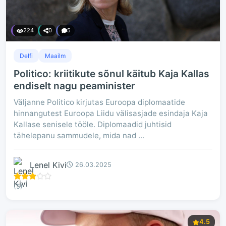
224
0
5
Delfi
Maailm
Politico: kriitikute sõnul käitub Kaja Kallas
endiselt nagu peaminister
Väljanne Politico kirjutas Euroopa diplomaatide
hinnangutest Euroopa Liidu välisasjade esindaja Kaja
Kallase senisele tööle. Diplomaadid juhtisid
tähelepanu sammudele, mida nad ...
Lenel Kivi
26.03.2025
(5)
4.5