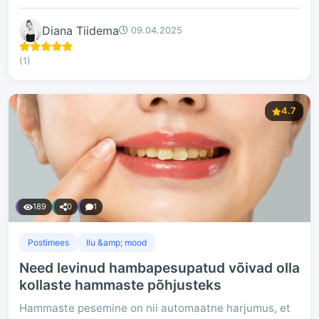
Diana Tiidema
09.04.2025
(1)
4.7
189
0
1
Postimees
Ilu &amp; mood
Need levinud hambapesupatud võivad olla
kollaste hammaste põhjusteks
Hammaste pesemine on nii automaatne harjumus, et