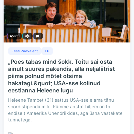
180
0
1
Eesti Päevaleht
LP
„Poes tabas mind šokk. Toitu sai osta
ainult suures pakendis, alla neljaliitrist
piima polnud mõtet otsima
hakatagi.&quot; USA-sse kolinud
eestlanna Heleene lugu
Heleene Tambet (31) sattus USA-sse elama tänu
spordistipendiumile. Kümme aastat hiljem on ta
endiselt Ameerika Ühendriikides, aga üsna vastakate
tunnetega.