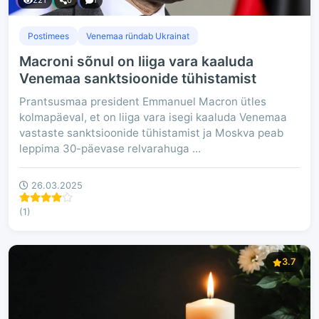
221
0
1
Postimees
Venemaa ründab Ukrainat
Macroni sõnul on liiga vara kaaluda
Venemaa sanktsioonide tühistamist
Prantsusmaa president Emmanuel Macron ütles
kolmapäeval, et on liiga vara isegi kaaluda Venemaa
vastaste sanktsioonide tühistamist ja Moskva peab
leppima 30-päevase relvarahuga ...
26.03.2025
(1)
3.7