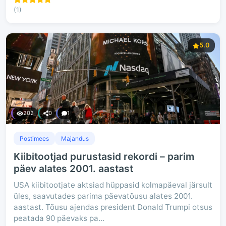
(1)
5.0
202
0
1
Postimees
Majandus
Kiibitootjad purustasid rekordi – parim
päev alates 2001. aastast
USA kiibitootjate aktsiad hüppasid kolmapäeval järsult
üles, saavutades parima päevatõusu alates 2001.
aastast. Tõusu ajendas president Donald Trumpi otsus
peatada 90 päevaks pa...