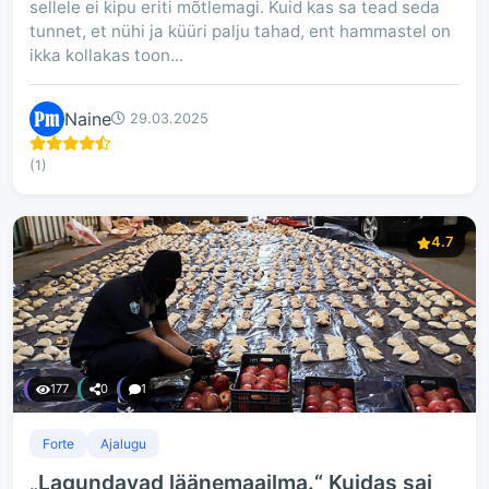
sellele ei kipu eriti mõtlemagi. Kuid kas sa tead seda
tunnet, et nühi ja küüri palju tahad, ent hammastel on
ikka kollakas toon...
Naine
29.03.2025
(1)
4.7
177
0
1
Forte
Ajalugu
„Lagundavad läänemaailma.“ Kuidas sai