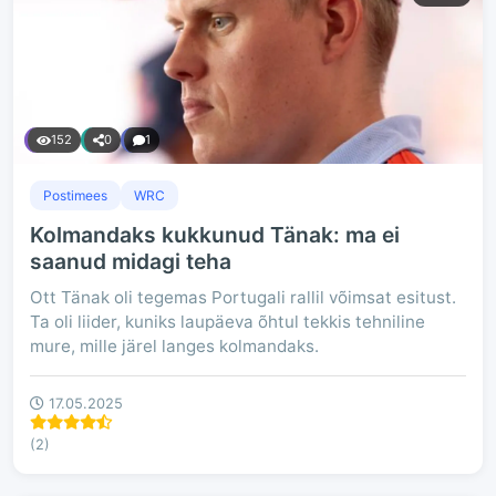
152
0
1
Postimees
WRC
Kolmandaks kukkunud Tänak: ma ei
saanud midagi teha
Ott Tänak oli tegemas Portugali rallil võimsat esitust.
Ta oli liider, kuniks laupäeva õhtul tekkis tehniline
mure, mille järel langes kolmandaks.
17.05.2025
(2)