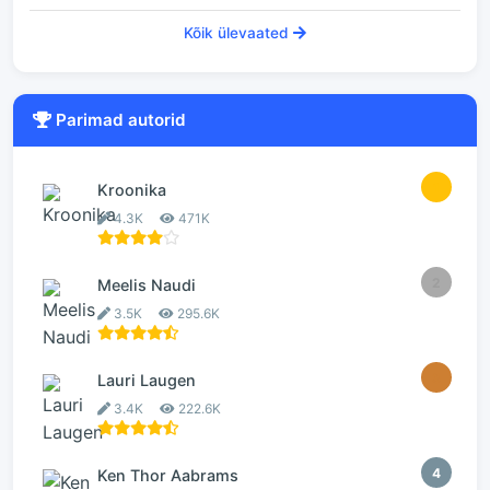
Kõik ülevaated
Parimad autorid
1
Kroonika
4.3K
471K
2
Meelis Naudi
3.5K
295.6K
3
Lauri Laugen
3.4K
222.6K
4
Ken Thor Aabrams