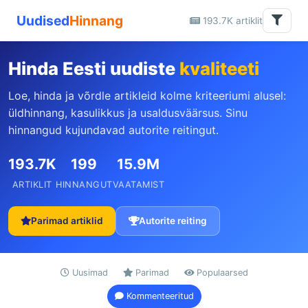
Uudised
Hinnang
193.7K artiklit
Hinda Eesti uudiste
kvaliteeti
Loe, hinda ja võrdle artikleid kolme kriteeriumi alusel:
üldhinnang, kasulikkus ja usaldusväärsus. Sinu
hinnangud kujundavad autorite reitingut.
193.7K
199
15.9M
ARTIKLIT
HINNANGUT
VAATAMIST
Parimad artiklid
Autorite reiting
Uusimad
Parimad
Populaarsed
Kommenteeritud