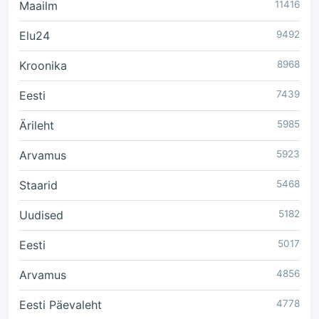
Maailm
11416
Elu24
9492
Kroonika
8968
Eesti
7439
Ärileht
5985
Arvamus
5923
Staarid
5468
Uudised
5182
Eesti
5017
Arvamus
4856
Eesti Päevaleht
4778