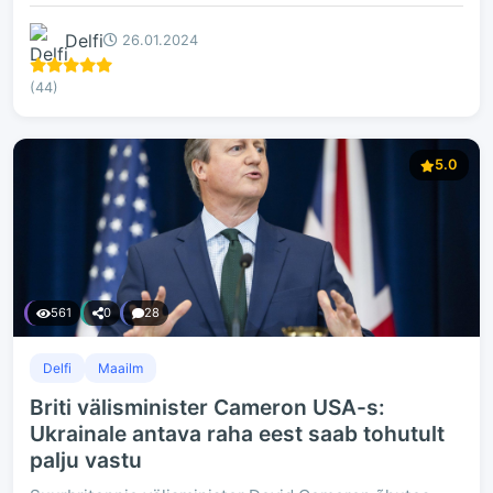
Delfi
26.01.2024
(44)
5.0
561
0
28
Delfi
Maailm
Briti välisminister Cameron USA-s:
Ukrainale antava raha eest saab tohutult
palju vastu