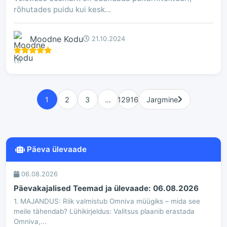
rõhutades puidu kui kesk...
Moodne Kodu
21.10.2024
(1)
1
2
3
…
12916
Jargmine
Päeva ülevaade
06.08.2026
Päevakajalised Teemad ja ülevaade: 06.08.2026
1. MAJANDUS: Riik valmistub Omniva müügiks – mida see
meile tähendab? Lühikirjeldus: Valitsus plaanib erastada
Omniva,...