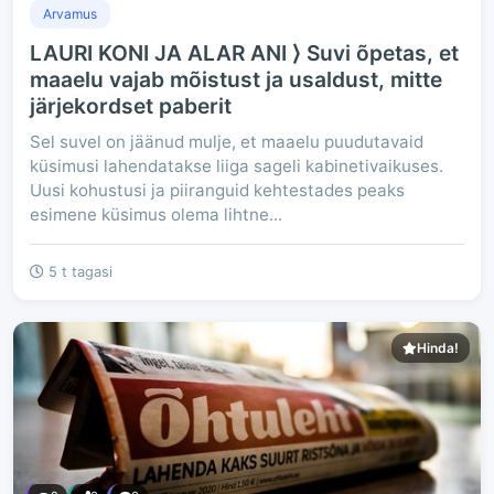
Arvamus
LAURI KONI JA ALAR ANI ⟩ Suvi õpetas, et
maaelu vajab mõistust ja usaldust, mitte
järjekordset paberit
Sel suvel on jäänud mulje, et maaelu puudutavaid
küsimusi lahendatakse liiga sageli kabinetivaikuses.
Uusi kohustusi ja piiranguid kehtestades peaks
esimene küsimus olema lihtne...
5 t tagasi
Hinda!