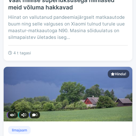
Vaat millise superluksusega hiinlased
meid võluma hakkavad
Hiinat on vallutanud pandeemiajärgselt matkaautode
buum ning selle valguses on Xiaomi tulnud turule uue
maastur-matkaautoga N90. Masina sõiduulatus on
silmapaistev ületades iseg...
4 t tagasi
Hinda!
1
0
0
Ilmajaam