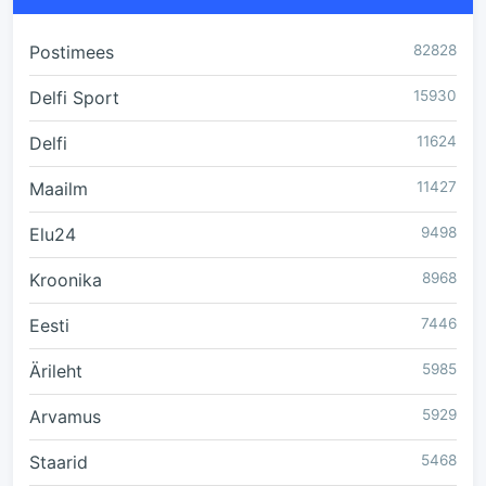
Postimees
82828
Delfi Sport
15930
Delfi
11624
Maailm
11427
Elu24
9498
Kroonika
8968
Eesti
7446
Ärileht
5985
Arvamus
5929
Staarid
5468