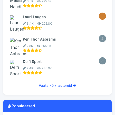
3.5K
295.8K
3
Lauri Laugen
3.4K
222.8K
4
Ken Thor Aabrams
2.8K
255.9K
5
Delfi Sport
2.4K
236.9K
Vaata kõiki autoreid
Populaarsed