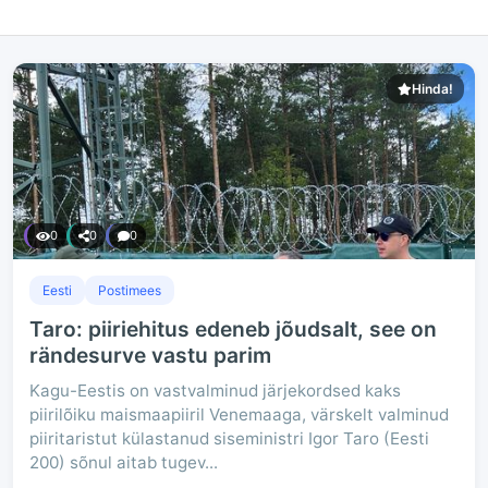
Hinda!
0
0
0
Eesti
Postimees
Taro: piiriehitus edeneb jõudsalt, see on
rändesurve vastu parim
Kagu-Eestis on vastvalminud järjekordsed kaks
piirilõiku maismaapiiril Venemaaga, värskelt valminud
piiritaristut külastanud siseministri Igor Taro (Eesti
200) sõnul aitab tugev...