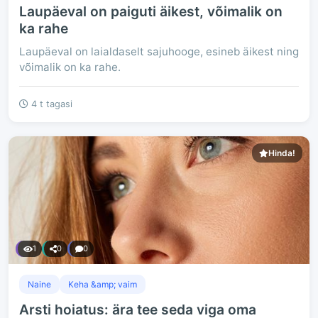
Laupäeval on paiguti äikest, võimalik on
ka rahe
Laupäeval on laialdaselt sajuhooge, esineb äikest ning
võimalik on ka rahe.
4 t tagasi
Hinda!
1
0
0
Naine
Keha &amp; vaim
Arsti hoiatus: ära tee seda viga oma