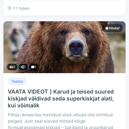
3 t tagasi
Hinda!
0
0
0
Teadus
VAATA VIDEOT ⟩ Karud ja teised suured
kiskjad väldivad seda superkiskjat alati,
kui võimalik
Põhja-Ameerika metsikud alad võivad olla ohtlikud
paigad. Just seal elavad mõned kõige
hirmuäratavamad kiskjad – baribalid ja pruunkarud,