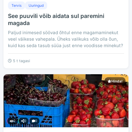
Tervis
Uuringud
See puuvili võib aidata sul paremini
magada
Paljud inimesed söövad õhtul enne magamaminekut
veel väikese vahepala. Üheks valikuks võib olla õun,
kuid kas seda tasub süüa just enne voodisse minekut?
5 t tagasi
Hinda!
2
0
0