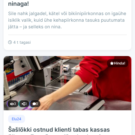
ninaga!
Sile nahk jalgadel, kätel või bikiinipiirkonnas on igaühe
isiklik valik, kuid ühe kehapiirkonna tasuks puutumata
jätta – ja selleks on nina.
4 t tagasi
Hinda!
3
0
0
Elu24
Šašlõkki ostnud klienti tabas kassas