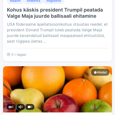
Maailm
Ameerika
Regioonid
Kohus käskis president Trumpil peatada
Valge Maja juurde ballisaali ehitamine
USA föderaalne apellatsioonikohus otsustas reedel, et
president Donald Trumpil tuleb peatada Valge Maja
juurde kavandatud ballisaali maapealsed ehitustööd,
sest riigipea ületas ...
5 t tagasi
Hinda!
2
0
0