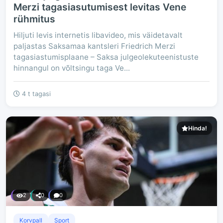
Merzi tagasiasutumisest levitas Vene
rühmitus
Hiljuti levis internetis libavideo, mis väidetavalt
paljastas Saksamaa kantsleri Friedrich Merzi
tagasiastumisplaane – Saksa julgeolekuteenistuste
hinnangul on võltsingu taga Ve...
4 t tagasi
Hinda!
2
0
0
Korvpall
Sport