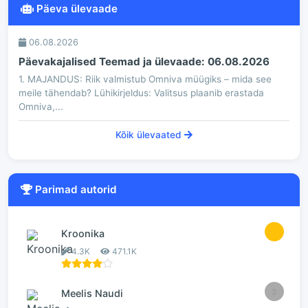
Päeva ülevaade
06.08.2026
Päevakajalised Teemad ja ülevaade: 06.08.2026
1. MAJANDUS: Riik valmistub Omniva müügiks – mida see
meile tähendab? Lühikirjeldus: Valitsus plaanib erastada
Omniva,...
Kõik ülevaated
Parimad autorid
1
Kroonika
4.3K
471.1K
2
Meelis Naudi