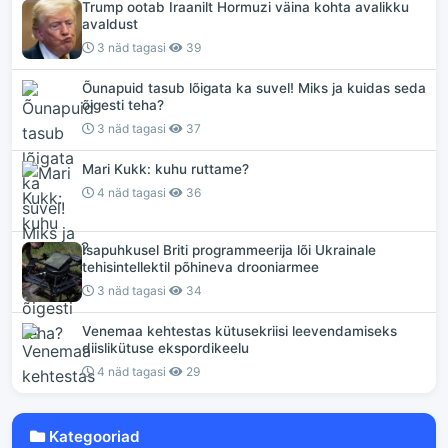
Trump ootab Iraanilt Hormuzi väina kohta avalikku
avaldust
3 näd tagasi
39
Õunapuid tasub lõigata ka suvel! Miks ja kuidas seda
õigesti teha?
3 näd tagasi
37
Mari Kukk: kuhu ruttame?
4 näd tagasi
36
Isapuhkusel Briti programmeerija lõi Ukrainale
tehisintellektil põhineva drooniarmee
3 näd tagasi
34
Venemaa kehtestas kütusekriisi leevendamiseks
diislikütuse ekspordikeelu
4 näd tagasi
29
Kategooriad