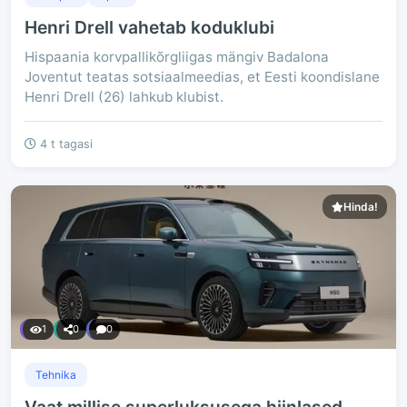
Henri Drell vahetab koduklubi
Hispaania korvpallikõrgliigas mängiv Badalona
Joventut teatas sotsiaalmeedias, et Eesti koondislane
Henri Drell (26) lahkub klubist.
4 t tagasi
Hinda!
1
0
0
Tehnika