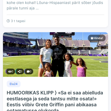
kohe olen kohal! Lõuna-Hispaaniast pärit sõber jõudis
pärale tunni aja ...
3 t tagasi
Hinda!
0
0
0
Elu24
HUMOORIKAS KLIPP ⟩ «Sa ei saa abielluda
eestlasega ja seda tantsu mitte osata!»
Eestis viibiv Grete Griffin pani abikaasa
ootamatusse olukorda