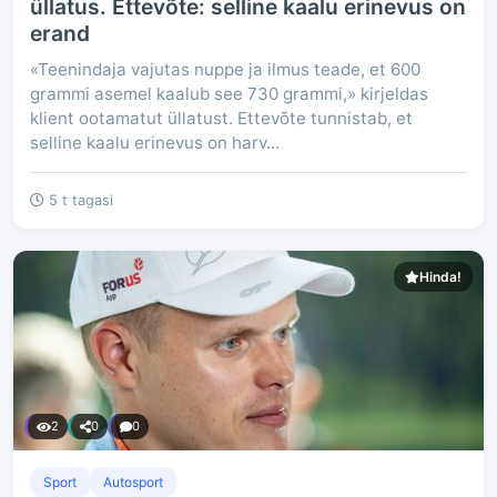
üllatus. Ettevõte: selline kaalu erinevus on
erand
«Teenindaja vajutas nuppe ja ilmus teade, et 600
grammi asemel kaalub see 730 grammi,» kirjeldas
klient ootamatut üllatust. Ettevõte tunnistab, et
selline kaalu erinevus on harv...
5 t tagasi
Hinda!
2
0
0
Sport
Autosport