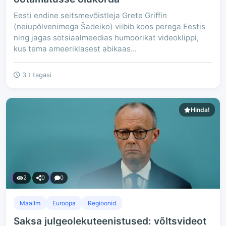
Eesti endine seitsmevõistleja Grete Griffin
(neiupõlvenimega Šadeiko) viibib koos perega Eestis
ning jagas sotsiaalmeedias humoorikat videoklippi,
kus tema ameeriklasest abikaas...
3 t tagasi
Hinda!
2
0
0
Maailm
Euroopa
Regioonid
Saksa julgeolekuteenistused: võltsvideot