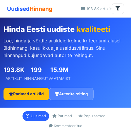
Uudised
Hinnang
193.8K artiklit
Hinda Eesti uudiste
kvaliteeti
Loe, hinda ja võrdle artikleid kolme kriteeriumi alusel:
üldhinnang, kasulikkus ja usaldusväärsus. Sinu
hinnangud kujundavad autorite reitingut.
193.8K
199
15.9M
ARTIKLIT
HINNANGUT
VAATAMIST
Parimad artiklid
Autorite reiting
Uusimad
Parimad
Populaarsed
Kommenteeritud