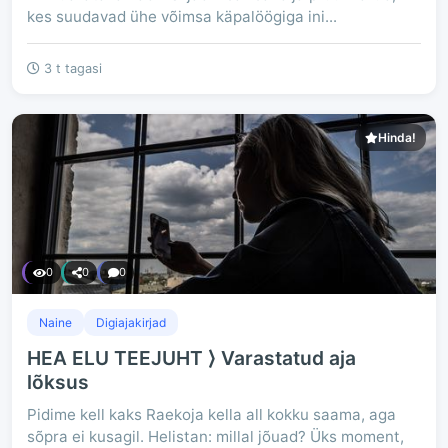
kes suudavad ühe võimsa käpalöögiga ini...
3 t tagasi
Hinda!
0
0
0
Naine
Digiajakirjad
HEA ELU TEEJUHT ⟩ Varastatud aja
lõksus
Pidime kell kaks Raekoja kella all kokku saama, aga
sõpra ei kusagil. Helistan: millal jõuad? Üks moment,