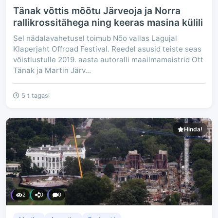
Tänak võttis mõõtu Järveoja ja Norra
rallikrossitähega ning keeras masina külili
Sel nädalavahetusel toimub Nõo vallas Lagujal
Klaperjaht Offroad Festival. Reedel asusid teiste seas
võistlustulle 2019. aasta autoralli maailmameistrid Ott
Tänak ja Martin Järv...
5 t tagasi
Hinda!
2
0
0