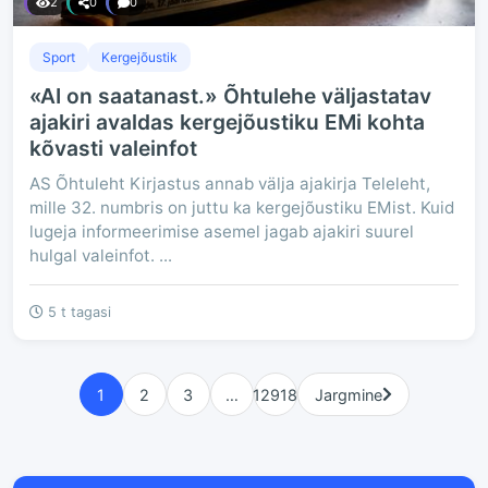
2
0
0
Sport
Kergejõustik
«AI on saatanast.» Õhtulehe väljastatav
ajakiri avaldas kergejõustiku EMi kohta
kõvasti valeinfot
AS Õhtuleht Kirjastus annab välja ajakirja Teleleht,
mille 32. numbris on juttu ka kergejõustiku EMist. Kuid
lugeja informeerimise asemel jagab ajakiri suurel
hulgal valeinfot. ...
5 t tagasi
1
2
3
…
12918
Jargmine