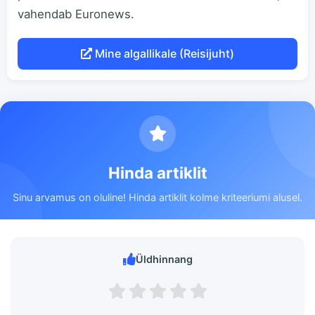
vahendab Euronews.
Mine algallikale (Reisijuht)
Hinda artiklit
Sinu arvamus on oluline! Hinda artiklit kolme kriteeriumi alusel.
Üldhinnang