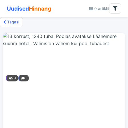
Uudised
Hinnang
0 artiklit
Tagasi
31
0